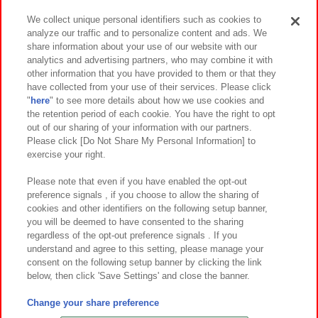
We collect unique personal identifiers such as cookies to
analyze our traffic and to personalize content and ads. We
イベント・キャンペーン
share information about your use of our website with our
analytics and advertising partners, who may combine it with
other information that you have provided to them or that they
have collected from your use of their services. Please click
"
here
" to see more details about how we use cookies and
関連会社
サステナビリティ
サイトポリシー
the retention period of each cookie. You have the right to opt
out of our sharing of your information with our partners.
プライバシーポリシー
ウェブアクセシビリティ方針と検証結果
Please click [Do Not Share My Personal Information] to
exercise your right.
お取引先さまとともに
食品のご提供について
カスタマーハラスメント対応方針
よくあるご質問・お問い合わせ
Please note that even if you have enabled the opt-out
preference signals , if you choose to allow the sharing of
cookies and other identifiers on the following setup banner,
you will be deemed to have consented to the sharing
regardless of the opt-out preference signals . If you
understand and agree to this setting, please manage your
consent on the following setup banner by clicking the link
below, then click 'Save Settings' and close the banner.
©Bandai Namco Amusement Inc.
©Bandai Namco Amusement Lab Inc.
Change your share preference
©Bandai Namco Experience Inc.