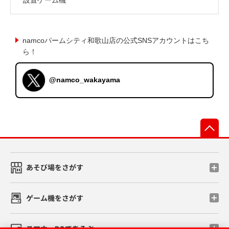
namcoパームシティ和歌山店の公式SNSアカウントはこち
ら！
@namco_wakayama
先
あそび場をさがす
ゲーム機をさがす
スマホ・PCであそぶ