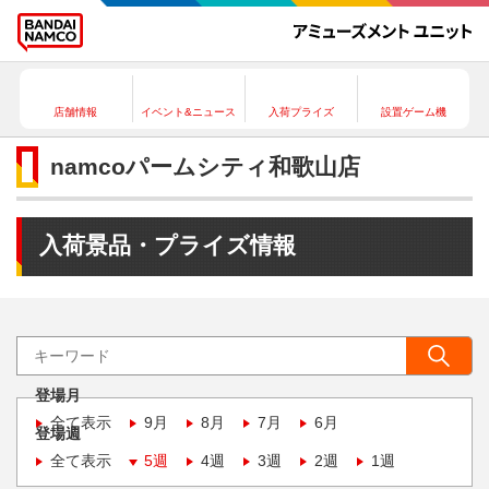
店舗情報
イベント&ニュース
入荷プライズ
設置ゲーム機
namcoパームシティ和歌山店
入荷景品・プライズ情報
登場月
全て表示
9月
8月
7月
6月
登場週
全て表示
5週
4週
3週
2週
1週