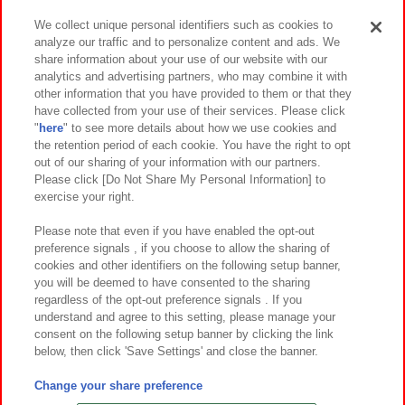
We collect unique personal identifiers such as cookies to
analyze our traffic and to personalize content and ads. We
イベント・キャンペーン
share information about your use of our website with our
analytics and advertising partners, who may combine it with
other information that you have provided to them or that they
have collected from your use of their services. Please click
"
here
" to see more details about how we use cookies and
関連会社
サステナビリティ
サイトポリシー
the retention period of each cookie. You have the right to opt
out of our sharing of your information with our partners.
プライバシーポリシー
ウェブアクセシビリティ方針と検証結果
Please click [Do Not Share My Personal Information] to
exercise your right.
お取引先さまとともに
食品のご提供について
カスタマーハラスメント対応方針
よくあるご質問・お問い合わせ
Please note that even if you have enabled the opt-out
preference signals , if you choose to allow the sharing of
cookies and other identifiers on the following setup banner,
you will be deemed to have consented to the sharing
regardless of the opt-out preference signals . If you
understand and agree to this setting, please manage your
consent on the following setup banner by clicking the link
below, then click 'Save Settings' and close the banner.
©Bandai Namco Amusement Inc.
©Bandai Namco Amusement Lab Inc.
Change your share preference
©Bandai Namco Experience Inc.