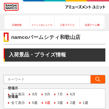
店舗情報
イベント&ニュース
入荷プライズ
設置ゲーム機
namcoパームシティ和歌山店
入荷景品・プライズ情報
登場月
全て表示
9月
8月
7月
6月
登場週
全て表示
5週
4週
3週
2週
1週