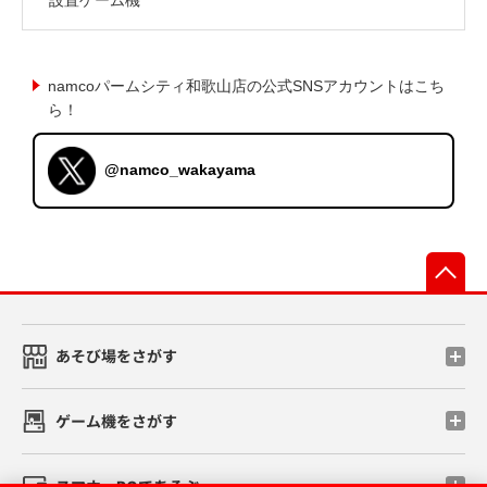
namcoパームシティ和歌山店の公式SNSアカウントはこち
ら！
@namco_wakayama
先
あそび場をさがす
ゲーム機をさがす
スマホ・PCであそぶ