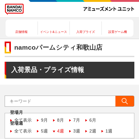
店舗情報
イベント&ニュース
入荷プライズ
設置ゲーム機
namcoパームシティ和歌山店
入荷景品・プライズ情報
登場月
全て表示
9月
8月
7月
6月
登場週
全て表示
5週
4週
3週
2週
1週