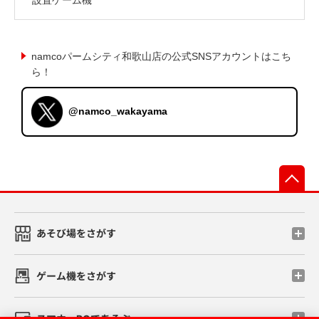
namcoパームシティ和歌山店の公式SNSアカウントはこち
ら！
@namco_wakayama
先
あそび場をさがす
ゲーム機をさがす
スマホ・PCであそぶ