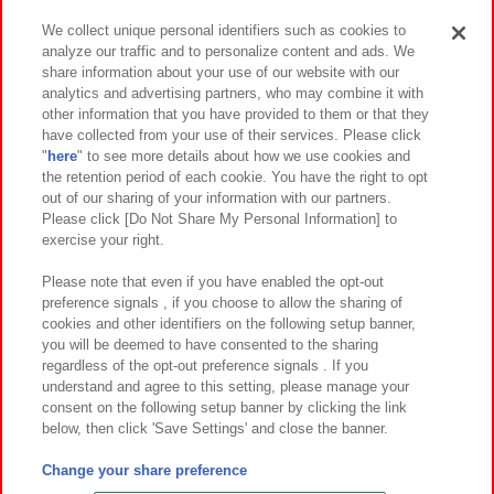
We collect unique personal identifiers such as cookies to
analyze our traffic and to personalize content and ads. We
イベント・キャンペーン
share information about your use of our website with our
analytics and advertising partners, who may combine it with
other information that you have provided to them or that they
have collected from your use of their services. Please click
"
here
" to see more details about how we use cookies and
関連会社
サステナビリティ
サイトポリシー
the retention period of each cookie. You have the right to opt
out of our sharing of your information with our partners.
プライバシーポリシー
ウェブアクセシビリティ方針と検証結果
Please click [Do Not Share My Personal Information] to
exercise your right.
お取引先さまとともに
食品のご提供について
カスタマーハラスメント対応方針
よくあるご質問・お問い合わせ
Please note that even if you have enabled the opt-out
preference signals , if you choose to allow the sharing of
cookies and other identifiers on the following setup banner,
you will be deemed to have consented to the sharing
regardless of the opt-out preference signals . If you
understand and agree to this setting, please manage your
consent on the following setup banner by clicking the link
below, then click 'Save Settings' and close the banner.
©Bandai Namco Amusement Inc.
©Bandai Namco Amusement Lab Inc.
Change your share preference
©Bandai Namco Experience Inc.