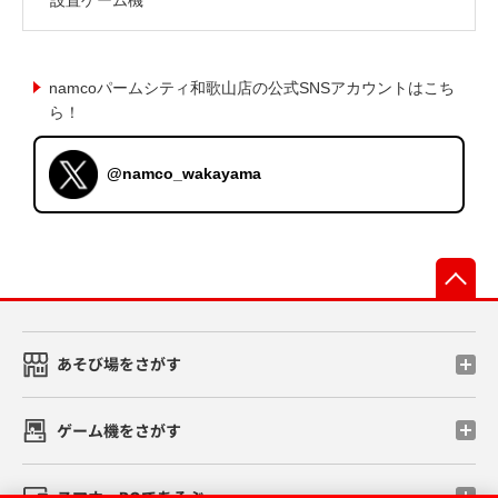
namcoパームシティ和歌山店の公式SNSアカウントはこち
ら！
@namco_wakayama
先
あそび場をさがす
ゲーム機をさがす
スマホ・PCであそぶ