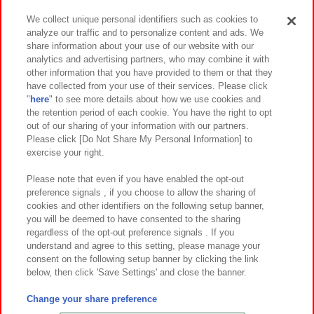
We collect unique personal identifiers such as cookies to
analyze our traffic and to personalize content and ads. We
イベント・キャンペーン
share information about your use of our website with our
analytics and advertising partners, who may combine it with
other information that you have provided to them or that they
have collected from your use of their services. Please click
"
here
" to see more details about how we use cookies and
関連会社
サステナビリティ
サイトポリシー
the retention period of each cookie. You have the right to opt
out of our sharing of your information with our partners.
プライバシーポリシー
ウェブアクセシビリティ方針と検証結果
Please click [Do Not Share My Personal Information] to
exercise your right.
お取引先さまとともに
食品のご提供について
カスタマーハラスメント対応方針
よくあるご質問・お問い合わせ
Please note that even if you have enabled the opt-out
preference signals , if you choose to allow the sharing of
cookies and other identifiers on the following setup banner,
you will be deemed to have consented to the sharing
regardless of the opt-out preference signals . If you
understand and agree to this setting, please manage your
consent on the following setup banner by clicking the link
below, then click 'Save Settings' and close the banner.
©Bandai Namco Amusement Inc.
©Bandai Namco Amusement Lab Inc.
Change your share preference
©Bandai Namco Experience Inc.