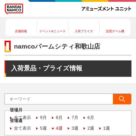
店舗情報
イベント&ニュース
入荷プライズ
設置ゲーム機
namcoパームシティ和歌山店
入荷景品・プライズ情報
登場月
全て表示
9月
8月
7月
6月
登場週
全て表示
5週
4週
3週
2週
1週