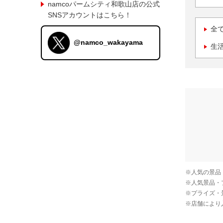
namcoパームシティ和歌山店の公式
SNSアカウントはこちら！
全
@namco_wakayama
生