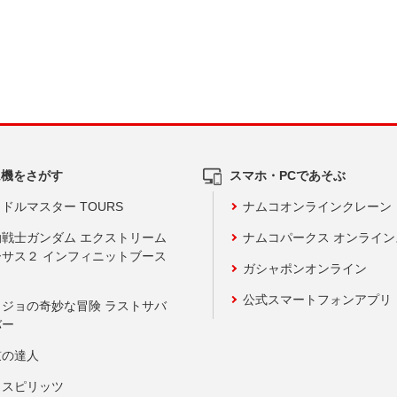
ム機をさがす
スマホ・PCであそぶ
ドルマスター TOURS
ナムコオンラインクレーン
動戦士ガンダム エクストリーム
ナムコパークス オンライ
ーサス２ インフィニットブース
ガシャポンオンライン
公式スマートフォンアプリ
ョジョの奇妙な冒険 ラストサバ
バー
鼓の達人
りスピリッツ