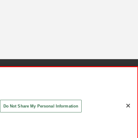
針と検証結果
お取引先さまとともに
お問い合わせ
Do Not Share My Personal Information
ASHIKI Co., Ltd. All Rights Reserved.