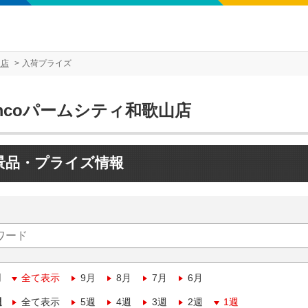
山店
入荷プライズ
mcoパームシティ和歌山店
景品・プライズ情報
月
全て表示
9月
8月
7月
6月
週
全て表示
5週
4週
3週
2週
1週