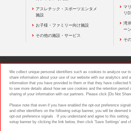
マ
アスレチック・スポーツエンタメ
リD
施設
湾
お子様・ファミリー向け施設
ーン
その他の施設・サービス
そ
関連会社
サステナビリティ
We collect unique personal identifiers such as cookies to analyze our t
share information about your use of our website with our analytics and 
information that you have provided to them or that they have collected f
食品のご提
to see more details about how we use cookies and the retention period o
sharing of your information with our partners. Please click [Do Not Shar
Please note that even if you have enabled the opt-out preference signals
and other identifiers on the following setup banner, you will be deemed 
opt-out preference signals . If you understand and agree to this setting
setup banner by clicking the link below, then click 'Save Settings' and c
©Bandai Namco Amusement Inc.
©Ba