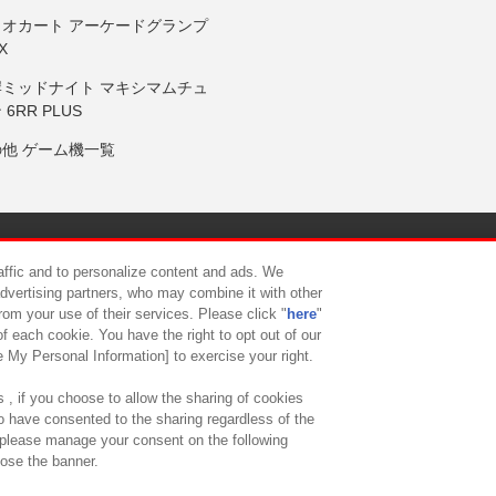
リオカート アーケードグランプ
X
岸ミッドナイト マキシマムチュ
 6RR PLUS
の他 ゲーム機一覧
サイトポリシー
プライバシーポリシー
ウェブアクセシビリティ方
raffic and to personalize content and ads. We
advertising partners, who may combine it with other
rom your use of their services. Please click "
here
"
供について
カスタマーハラスメント対応方針
よくあるご質問・
f each cookie. You have the right to opt out of our
e My Personal Information] to exercise your right.
 , if you choose to allow the sharing of cookies
to have consented to the sharing regardless of the
, please manage your consent on the following
lose the banner.
ndai Namco Amusement Lab Inc.
©Bandai Namco Experience Inc.
©HANAY