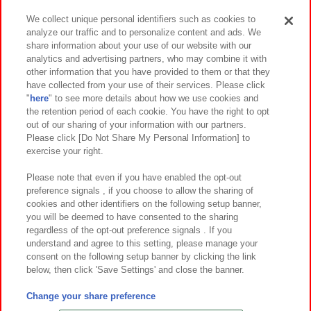
We collect unique personal identifiers such as cookies to
analyze our traffic and to personalize content and ads. We
イベント・キャンペーン
share information about your use of our website with our
analytics and advertising partners, who may combine it with
other information that you have provided to them or that they
have collected from your use of their services. Please click
"
here
" to see more details about how we use cookies and
関連会社
サステナビリティ
サイトポリシー
the retention period of each cookie. You have the right to opt
out of our sharing of your information with our partners.
プライバシーポリシー
ウェブアクセシビリティ方針と検証結果
Please click [Do Not Share My Personal Information] to
exercise your right.
お取引先さまとともに
食品のご提供について
カスタマーハラスメント対応方針
よくあるご質問・お問い合わせ
Please note that even if you have enabled the opt-out
preference signals , if you choose to allow the sharing of
cookies and other identifiers on the following setup banner,
you will be deemed to have consented to the sharing
regardless of the opt-out preference signals . If you
understand and agree to this setting, please manage your
consent on the following setup banner by clicking the link
below, then click 'Save Settings' and close the banner.
©Bandai Namco Amusement Inc.
©Bandai Namco Amusement Lab Inc.
Change your share preference
©Bandai Namco Experience Inc.