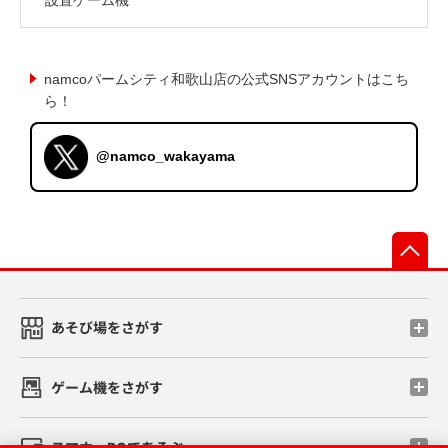
namcoパームシティ和歌山店の公式SNSアカウントはこち
ら！
@namco_wakayama
先
あそび場をさがす
ゲーム機をさがす
スマホ・PCであそぶ