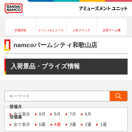
店舗情報
イベント&ニュース
入荷プライズ
設置ゲーム機
namcoパームシティ和歌山店
入荷景品・プライズ情報
登場月
全て表示
9月
8月
7月
6月
登場週
全て表示
5週
4週
3週
2週
1週