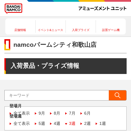
店舗情報
イベント&ニュース
入荷プライズ
設置ゲーム機
namcoパームシティ和歌山店
入荷景品・プライズ情報
登場月
全て表示
9月
8月
7月
6月
登場週
全て表示
5週
4週
3週
2週
1週