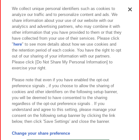
We collect unique personal identifiers such as cookies to
analyze our traffic and to personalize content and ads. We
イベント・キャンペーン
share information about your use of our website with our
analytics and advertising partners, who may combine it with
other information that you have provided to them or that they
have collected from your use of their services. Please click
"
here
" to see more details about how we use cookies and
関連会社
サステナビリティ
サイトポリシー
the retention period of each cookie. You have the right to opt
out of our sharing of your information with our partners.
プライバシーポリシー
ウェブアクセシビリティ方針と検証結果
Please click [Do Not Share My Personal Information] to
exercise your right.
お取引先さまとともに
食品のご提供について
カスタマーハラスメント対応方針
よくあるご質問・お問い合わせ
Please note that even if you have enabled the opt-out
preference signals , if you choose to allow the sharing of
cookies and other identifiers on the following setup banner,
you will be deemed to have consented to the sharing
regardless of the opt-out preference signals . If you
understand and agree to this setting, please manage your
consent on the following setup banner by clicking the link
below, then click 'Save Settings' and close the banner.
©Bandai Namco Amusement Inc.
©Bandai Namco Amusement Lab Inc.
Change your share preference
©Bandai Namco Experience Inc.