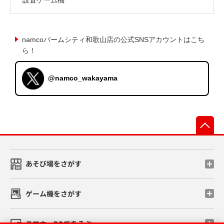
namcoパームシティ和歌山店の公式SNSアカウントはこち
ら！
@namco_wakayama
先
あそび場をさがす
ゲーム機をさがす
スマホ・PCであそぶ