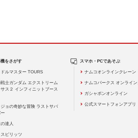
ム機をさがす
スマホ・PCであそぶ
ドルマスター TOURS
ナムコオンラインクレーン
動戦士ガンダム エクストリーム
ナムコパークス オンライ
ーサス２ インフィニットブース
ガシャポンオンライン
公式スマートフォンアプリ
ョジョの奇妙な冒険 ラストサバ
バー
鼓の達人
りスピリッツ