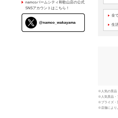
namcoパームシティ和歌山店の公式
SNSアカウントはこちら！
全
@namco_wakayama
生