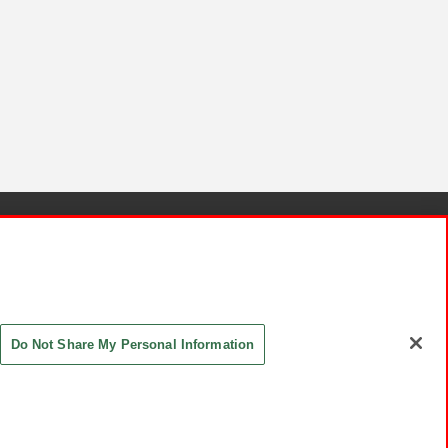
針と検証結果
お取引先さまとともに
お問い合わせ
Do Not Share My Personal Information
ASHIKI Co., Ltd. All Rights Reserved.