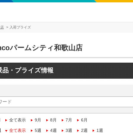
山店
入荷プライズ
mcoパームシティ和歌山店
景品・プライズ情報
月
全て表示
9月
8月
7月
6月
週
全て表示
5週
4週
3週
2週
1週