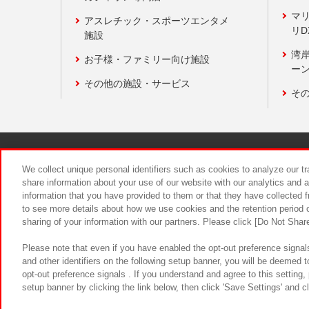
マ
アスレチック・スポーツエンタメ
リD
施設
湾
お子様・ファミリー向け施設
ーン
その他の施設・サービス
そ
関連会社
サステナビリティ
We collect unique personal identifiers such as cookies to analyze our t
share information about your use of our website with our analytics and 
information that you have provided to them or that they have collected f
食品のご提
to see more details about how we use cookies and the retention period o
sharing of your information with our partners. Please click [Do Not Shar
Please note that even if you have enabled the opt-out preference signals
and other identifiers on the following setup banner, you will be deemed 
opt-out preference signals . If you understand and agree to this setting
setup banner by clicking the link below, then click 'Save Settings' and c
©Bandai Namco Amusement Inc.
©Ba