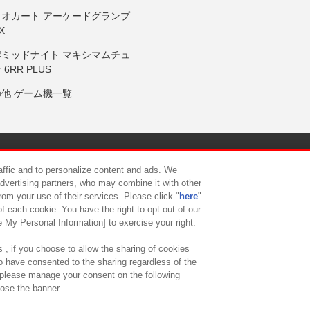
リオカート アーケードグランプ
X
岸ミッドナイト マキシマムチュ
 6RR PLUS
の他 ゲーム機一覧
サイトポリシー
プライバシーポリシー
ウェブアクセシビリティ方
raffic and to personalize content and ads. We
advertising partners, who may combine it with other
rom your use of their services. Please click "
here
"
供について
カスタマーハラスメント対応方針
よくあるご質問・
f each cookie. You have the right to opt out of our
e My Personal Information] to exercise your right.
 , if you choose to allow the sharing of cookies
to have consented to the sharing regardless of the
, please manage your consent on the following
lose the banner.
ndai Namco Amusement Lab Inc.
©Bandai Namco Experience Inc.
©HANAY