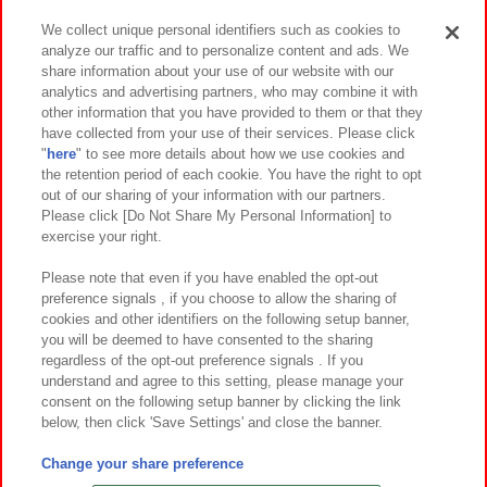
We collect unique personal identifiers such as cookies to
analyze our traffic and to personalize content and ads. We
イベント・キャンペーン
share information about your use of our website with our
analytics and advertising partners, who may combine it with
other information that you have provided to them or that they
have collected from your use of their services. Please click
"
here
" to see more details about how we use cookies and
関連会社
サステナビリティ
サイトポリシー
the retention period of each cookie. You have the right to opt
out of our sharing of your information with our partners.
プライバシーポリシー
ウェブアクセシビリティ方針と検証結果
Please click [Do Not Share My Personal Information] to
exercise your right.
お取引先さまとともに
食品のご提供について
カスタマーハラスメント対応方針
よくあるご質問・お問い合わせ
Please note that even if you have enabled the opt-out
preference signals , if you choose to allow the sharing of
cookies and other identifiers on the following setup banner,
you will be deemed to have consented to the sharing
regardless of the opt-out preference signals . If you
understand and agree to this setting, please manage your
consent on the following setup banner by clicking the link
below, then click 'Save Settings' and close the banner.
©Bandai Namco Amusement Inc.
©Bandai Namco Amusement Lab Inc.
Change your share preference
©Bandai Namco Experience Inc.