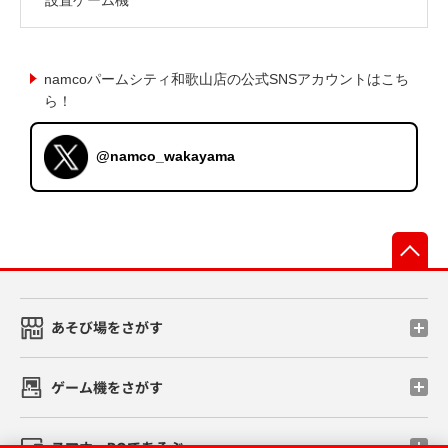
namcoパームシティ和歌山店の公式SNSアカウントはこち
ら！
@namco_wakayama
先
あそび場をさがす
ゲーム機をさがす
スマホ・PCであそぶ