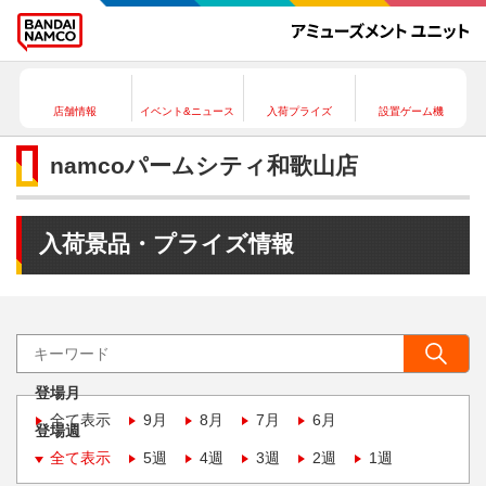
店舗情報
イベント&ニュース
入荷プライズ
設置ゲーム機
namcoパームシティ和歌山店
入荷景品・プライズ情報
登場月
全て表示
9月
8月
7月
6月
登場週
全て表示
5週
4週
3週
2週
1週