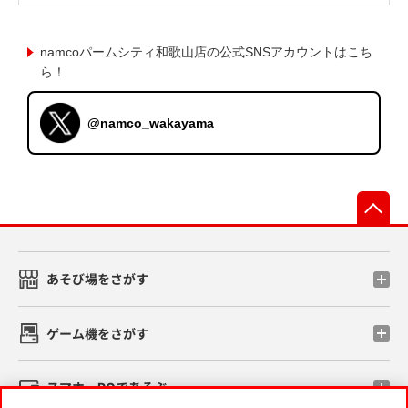
namcoパームシティ和歌山店の公式SNSアカウントはこち
ら！
@namco_wakayama
先
あそび場をさがす
ゲーム機をさがす
スマホ・PCであそぶ