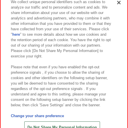
We collect unique personal identifiers such as cookies to
analyze our traffic and to personalize content and ads. We
イベント・キャンペーン
share information about your use of our website with our
analytics and advertising partners, who may combine it with
other information that you have provided to them or that they
have collected from your use of their services. Please click
"
here
" to see more details about how we use cookies and
関連会社
サステナビリティ
サイトポリシー
the retention period of each cookie. You have the right to opt
out of our sharing of your information with our partners.
プライバシーポリシー
ウェブアクセシビリティ方針と検証結果
Please click [Do Not Share My Personal Information] to
exercise your right.
お取引先さまとともに
食品のご提供について
カスタマーハラスメント対応方針
よくあるご質問・お問い合わせ
Please note that even if you have enabled the opt-out
preference signals , if you choose to allow the sharing of
cookies and other identifiers on the following setup banner,
you will be deemed to have consented to the sharing
regardless of the opt-out preference signals . If you
understand and agree to this setting, please manage your
consent on the following setup banner by clicking the link
below, then click 'Save Settings' and close the banner.
©Bandai Namco Amusement Inc.
©Bandai Namco Amusement Lab Inc.
Change your share preference
©Bandai Namco Experience Inc.
©HANAYASHIKI Co., Ltd. All Rights Reserved.
Do Not Share My Personal Information