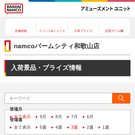
店舗情報
イベント&ニュース
入荷プライズ
設置ゲーム機
namcoパームシティ和歌山店
入荷景品・プライズ情報
登場月
全て表示
9月
8月
7月
6月
登場週
全て表示
5週
4週
3週
2週
1週