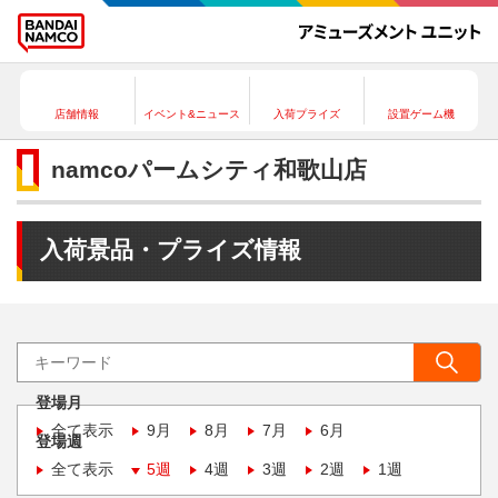
店舗情報
イベント&ニュース
入荷プライズ
設置ゲーム機
namcoパームシティ和歌山店
入荷景品・プライズ情報
登場月
全て表示
9月
8月
7月
6月
登場週
全て表示
5週
4週
3週
2週
1週