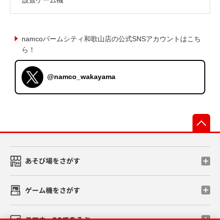
namcoパームシティ和歌山店の公式SNSアカウントはこち
ら！
@namco_wakayama
先
あそび場をさがす
ゲーム機をさがす
スマホ・PCであそぶ