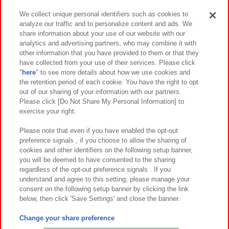
We collect unique personal identifiers such as cookies to
analyze our traffic and to personalize content and ads. We
イベント・キャンペーン
share information about your use of our website with our
analytics and advertising partners, who may combine it with
other information that you have provided to them or that they
have collected from your use of their services. Please click
"
here
" to see more details about how we use cookies and
関連会社
サステナビリティ
サイトポリシー
the retention period of each cookie. You have the right to opt
out of our sharing of your information with our partners.
プライバシーポリシー
ウェブアクセシビリティ方針と検証結果
Please click [Do Not Share My Personal Information] to
exercise your right.
お取引先さまとともに
食品のご提供について
カスタマーハラスメント対応方針
よくあるご質問・お問い合わせ
Please note that even if you have enabled the opt-out
preference signals , if you choose to allow the sharing of
cookies and other identifiers on the following setup banner,
you will be deemed to have consented to the sharing
regardless of the opt-out preference signals . If you
understand and agree to this setting, please manage your
consent on the following setup banner by clicking the link
below, then click 'Save Settings' and close the banner.
©Bandai Namco Amusement Inc.
©Bandai Namco Amusement Lab Inc.
Change your share preference
©Bandai Namco Experience Inc.