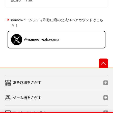
namcoパームシティ和歌山店の公式SNSアカウントはこち
ら！
@namco_wakayama
先
あそび場をさがす
ゲーム機をさがす
スマホ・PCであそぶ