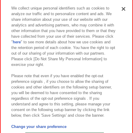
We collect unique personal identifiers such as cookies to
analyze our traffic and to personalize content and ads. We
イベント・キャンペーン
share information about your use of our website with our
analytics and advertising partners, who may combine it with
other information that you have provided to them or that they
have collected from your use of their services. Please click
"
here
" to see more details about how we use cookies and
関連会社
サステナビリティ
サイトポリシー
the retention period of each cookie. You have the right to opt
out of our sharing of your information with our partners.
プライバシーポリシー
ウェブアクセシビリティ方針と検証結果
Please click [Do Not Share My Personal Information] to
exercise your right.
お取引先さまとともに
食品のご提供について
カスタマーハラスメント対応方針
よくあるご質問・お問い合わせ
Please note that even if you have enabled the opt-out
preference signals , if you choose to allow the sharing of
cookies and other identifiers on the following setup banner,
you will be deemed to have consented to the sharing
regardless of the opt-out preference signals . If you
understand and agree to this setting, please manage your
consent on the following setup banner by clicking the link
below, then click 'Save Settings' and close the banner.
©Bandai Namco Amusement Inc.
©Bandai Namco Amusement Lab Inc.
Change your share preference
©Bandai Namco Experience Inc.