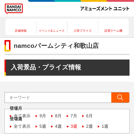
店舗情報
イベント&ニュース
入荷プライズ
設置ゲーム機
namcoパームシティ和歌山店
入荷景品・プライズ情報
登場月
全て表示
9月
8月
7月
6月
登場週
全て表示
5週
4週
3週
2週
1週