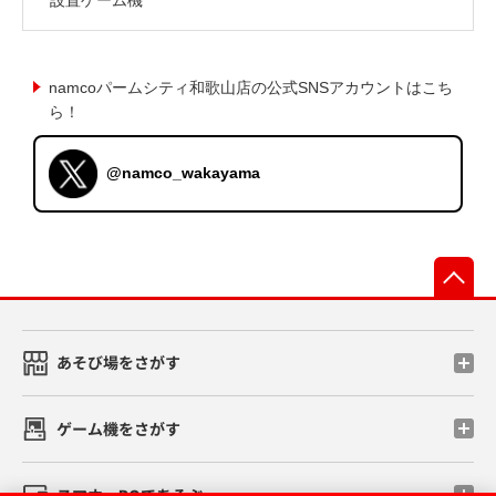
namcoパームシティ和歌山店の公式SNSアカウントはこち
ら！
@namco_wakayama
先
あそび場をさがす
ゲーム機をさがす
スマホ・PCであそぶ