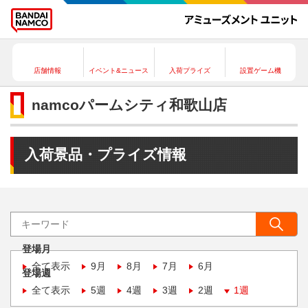
店舗情報
イベント&ニュース
入荷プライズ
設置ゲーム機
namcoパームシティ和歌山店
入荷景品・プライズ情報
登場月
全て表示
9月
8月
7月
6月
登場週
全て表示
5週
4週
3週
2週
1週