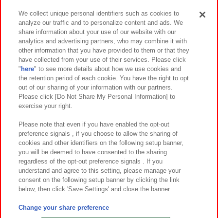
We collect unique personal identifiers such as cookies to
analyze our traffic and to personalize content and ads. We
イベント・キャンペーン
share information about your use of our website with our
analytics and advertising partners, who may combine it with
other information that you have provided to them or that they
have collected from your use of their services. Please click
"
here
" to see more details about how we use cookies and
関連会社
サステナビリティ
サイトポリシー
the retention period of each cookie. You have the right to opt
out of our sharing of your information with our partners.
プライバシーポリシー
ウェブアクセシビリティ方針と検証結果
Please click [Do Not Share My Personal Information] to
exercise your right.
お取引先さまとともに
食品のご提供について
カスタマーハラスメント対応方針
よくあるご質問・お問い合わせ
Please note that even if you have enabled the opt-out
preference signals , if you choose to allow the sharing of
cookies and other identifiers on the following setup banner,
you will be deemed to have consented to the sharing
regardless of the opt-out preference signals . If you
understand and agree to this setting, please manage your
consent on the following setup banner by clicking the link
below, then click 'Save Settings' and close the banner.
©Bandai Namco Amusement Inc.
©Bandai Namco Amusement Lab Inc.
Change your share preference
©Bandai Namco Experience Inc.