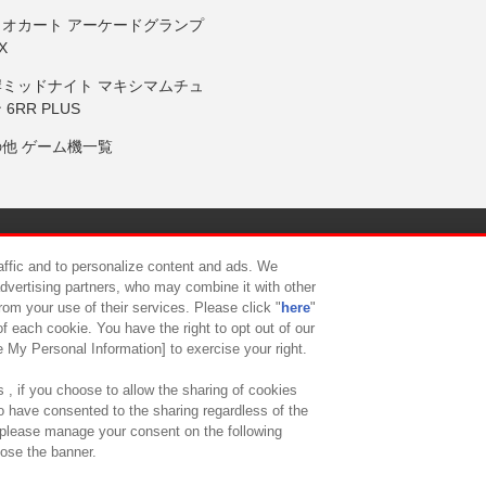
リオカート アーケードグランプ
X
岸ミッドナイト マキシマムチュ
 6RR PLUS
の他 ゲーム機一覧
サイトポリシー
プライバシーポリシー
ウェブアクセシビリティ方
raffic and to personalize content and ads. We
advertising partners, who may combine it with other
rom your use of their services. Please click "
here
"
供について
カスタマーハラスメント対応方針
よくあるご質問・
f each cookie. You have the right to opt out of our
e My Personal Information] to exercise your right.
 , if you choose to allow the sharing of cookies
to have consented to the sharing regardless of the
, please manage your consent on the following
lose the banner.
ndai Namco Amusement Lab Inc.
©Bandai Namco Experience Inc.
©HANAY