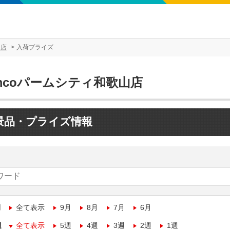
山店
入荷プライズ
mcoパームシティ和歌山店
景品・プライズ情報
月
全て表示
9月
8月
7月
6月
週
全て表示
5週
4週
3週
2週
1週