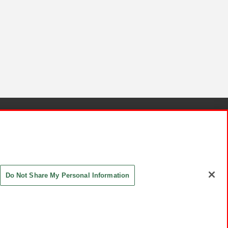
針と検証結果
お取引先さまとともに
お問い合わせ
Do Not Share My Personal Information
ASHIKI Co., Ltd. All Rights Reserved.