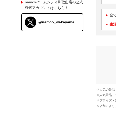
namcoパームシティ和歌山店の公式
SNSアカウントはこちら！
全
@namco_wakayama
生