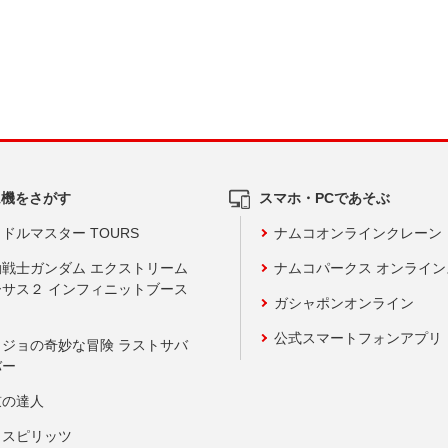
ム機をさがす
スマホ・PCであそぶ
ドルマスター TOURS
ナムコオンラインクレーン
動戦士ガンダム エクストリーム
ナムコパークス オンライ
ーサス２ インフィニットブース
ガシャポンオンライン
公式スマートフォンアプリ
ョジョの奇妙な冒険 ラストサバ
バー
鼓の達人
りスピリッツ