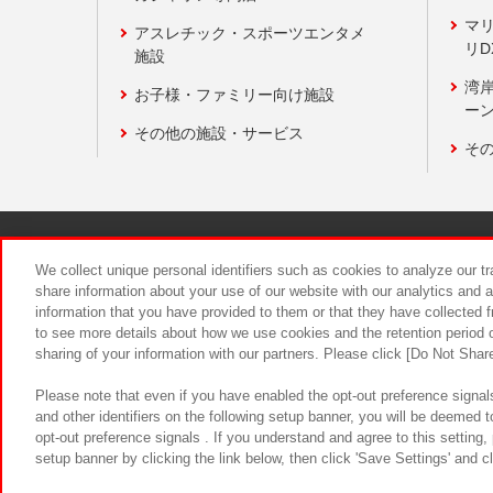
マ
アスレチック・スポーツエンタメ
リD
施設
湾
お子様・ファミリー向け施設
ーン
その他の施設・サービス
そ
関連会社
サステナビリティ
We collect unique personal identifiers such as cookies to analyze our t
share information about your use of our website with our analytics and 
information that you have provided to them or that they have collected f
食品のご提
to see more details about how we use cookies and the retention period o
sharing of your information with our partners. Please click [Do Not Shar
Please note that even if you have enabled the opt-out preference signals
and other identifiers on the following setup banner, you will be deemed 
opt-out preference signals . If you understand and agree to this setting
setup banner by clicking the link below, then click 'Save Settings' and c
©Bandai Namco Amusement Inc.
©Ba