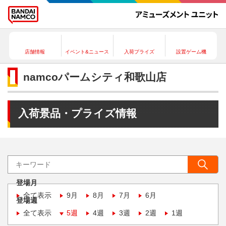
店舗情報
イベント&ニュース
入荷プライズ
設置ゲーム機
namcoパームシティ和歌山店
入荷景品・プライズ情報
登場月
全て表示
9月
8月
7月
6月
登場週
全て表示
5週
4週
3週
2週
1週