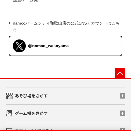
namcoパームシティ和歌山店の公式SNSアカウントはこち
ら！
@namco_wakayama
先
あそび場をさがす
ゲーム機をさがす
スマホ・PCであそぶ