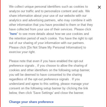
We collect unique personal identifiers such as cookies to
analyze our traffic and to personalize content and ads. We
イベント・キャンペーン
share information about your use of our website with our
analytics and advertising partners, who may combine it with
other information that you have provided to them or that they
have collected from your use of their services. Please click
"
here
" to see more details about how we use cookies and
関連会社
サステナビリティ
サイトポリシー
the retention period of each cookie. You have the right to opt
out of our sharing of your information with our partners.
プライバシーポリシー
ウェブアクセシビリティ方針と検証結果
Please click [Do Not Share My Personal Information] to
exercise your right.
お取引先さまとともに
食品のご提供について
カスタマーハラスメント対応方針
よくあるご質問・お問い合わせ
Please note that even if you have enabled the opt-out
preference signals , if you choose to allow the sharing of
cookies and other identifiers on the following setup banner,
you will be deemed to have consented to the sharing
regardless of the opt-out preference signals . If you
understand and agree to this setting, please manage your
consent on the following setup banner by clicking the link
below, then click 'Save Settings' and close the banner.
©Bandai Namco Amusement Inc.
©Bandai Namco Amusement Lab Inc.
Change your share preference
©Bandai Namco Experience Inc.