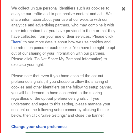
We collect unique personal identifiers such as cookies to
analyze our traffic and to personalize content and ads. We
イベント・キャンペーン
share information about your use of our website with our
analytics and advertising partners, who may combine it with
other information that you have provided to them or that they
have collected from your use of their services. Please click
"
here
" to see more details about how we use cookies and
関連会社
サステナビリティ
サイトポリシー
the retention period of each cookie. You have the right to opt
out of our sharing of your information with our partners.
プライバシーポリシー
ウェブアクセシビリティ方針と検証結果
Please click [Do Not Share My Personal Information] to
exercise your right.
お取引先さまとともに
食品のご提供について
カスタマーハラスメント対応方針
よくあるご質問・お問い合わせ
Please note that even if you have enabled the opt-out
preference signals , if you choose to allow the sharing of
cookies and other identifiers on the following setup banner,
you will be deemed to have consented to the sharing
regardless of the opt-out preference signals . If you
understand and agree to this setting, please manage your
consent on the following setup banner by clicking the link
below, then click 'Save Settings' and close the banner.
©Bandai Namco Amusement Inc.
©Bandai Namco Amusement Lab Inc.
Change your share preference
©Bandai Namco Experience Inc.