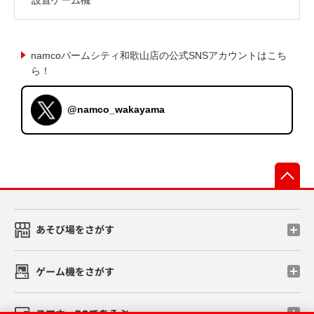
namcoパームシティ和歌山店の公式SNSアカウントはこち
ら！
@namco_wakayama
先
あそび場をさがす
ゲーム機をさがす
スマホ・PCであそぶ