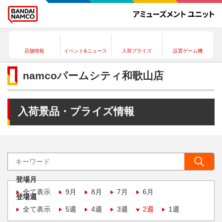
店舗情報
イベント&ニュース
入荷プライズ
設置ゲーム機
namcoパームシティ和歌山店
入荷景品・プライズ情報
登場月
全て表示
9月
8月
7月
6月
登場週
全て表示
5週
4週
3週
2週
1週