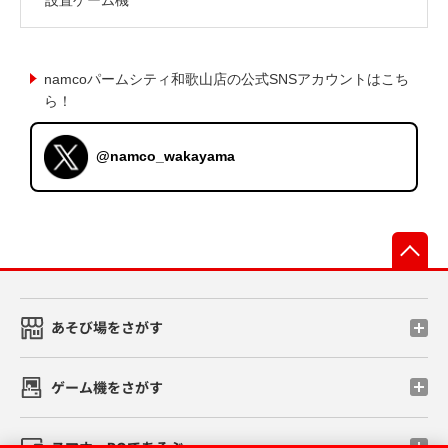
namcoパームシティ和歌山店の公式SNSアカウントはこち
ら！
@namco_wakayama
先
あそび場をさがす
ゲーム機をさがす
スマホ・PCであそぶ