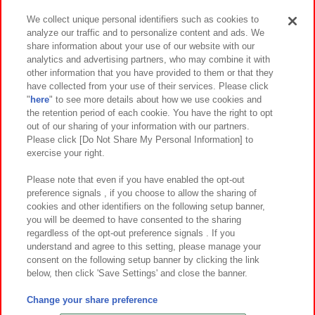
We collect unique personal identifiers such as cookies to
analyze our traffic and to personalize content and ads. We
イベント・キャンペーン
share information about your use of our website with our
analytics and advertising partners, who may combine it with
other information that you have provided to them or that they
have collected from your use of their services. Please click
"
here
" to see more details about how we use cookies and
関連会社
サステナビリティ
サイトポリシー
the retention period of each cookie. You have the right to opt
out of our sharing of your information with our partners.
プライバシーポリシー
ウェブアクセシビリティ方針と検証結果
Please click [Do Not Share My Personal Information] to
exercise your right.
お取引先さまとともに
食品のご提供について
カスタマーハラスメント対応方針
よくあるご質問・お問い合わせ
Please note that even if you have enabled the opt-out
preference signals , if you choose to allow the sharing of
cookies and other identifiers on the following setup banner,
you will be deemed to have consented to the sharing
regardless of the opt-out preference signals . If you
understand and agree to this setting, please manage your
consent on the following setup banner by clicking the link
below, then click 'Save Settings' and close the banner.
©Bandai Namco Amusement Inc.
©Bandai Namco Amusement Lab Inc.
Change your share preference
©Bandai Namco Experience Inc.