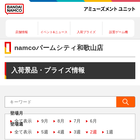
店舗情報
イベント&ニュース
入荷プライズ
設置ゲーム機
namcoパームシティ和歌山店
入荷景品・プライズ情報
登場月
全て表示
9月
8月
7月
6月
登場週
全て表示
5週
4週
3週
2週
1週