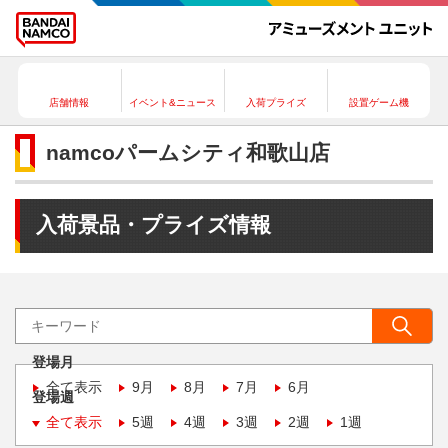
店舗情報
イベント&ニュース
入荷プライズ
設置ゲーム機
namcoパームシティ和歌山店
入荷景品・プライズ情報
登場月
全て表示
9月
8月
7月
6月
登場週
全て表示
5週
4週
3週
2週
1週