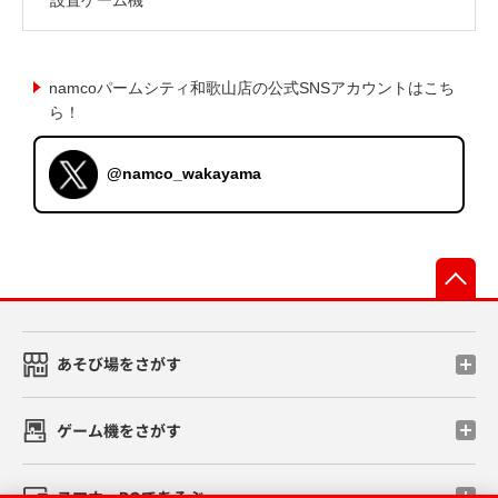
namcoパームシティ和歌山店の公式SNSアカウントはこち
ら！
@namco_wakayama
先
あそび場をさがす
ゲーム機をさがす
スマホ・PCであそぶ