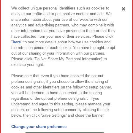
We collect unique personal identifiers such as cookies to
analyze our traffic and to personalize content and ads. We
イベント・キャンペーン
share information about your use of our website with our
analytics and advertising partners, who may combine it with
other information that you have provided to them or that they
have collected from your use of their services. Please click
"
here
" to see more details about how we use cookies and
関連会社
サステナビリティ
サイトポリシー
the retention period of each cookie. You have the right to opt
out of our sharing of your information with our partners.
プライバシーポリシー
ウェブアクセシビリティ方針と検証結果
Please click [Do Not Share My Personal Information] to
exercise your right.
お取引先さまとともに
食品のご提供について
カスタマーハラスメント対応方針
よくあるご質問・お問い合わせ
Please note that even if you have enabled the opt-out
preference signals , if you choose to allow the sharing of
cookies and other identifiers on the following setup banner,
you will be deemed to have consented to the sharing
regardless of the opt-out preference signals . If you
understand and agree to this setting, please manage your
consent on the following setup banner by clicking the link
below, then click 'Save Settings' and close the banner.
©Bandai Namco Amusement Inc.
©Bandai Namco Amusement Lab Inc.
Change your share preference
©Bandai Namco Experience Inc.