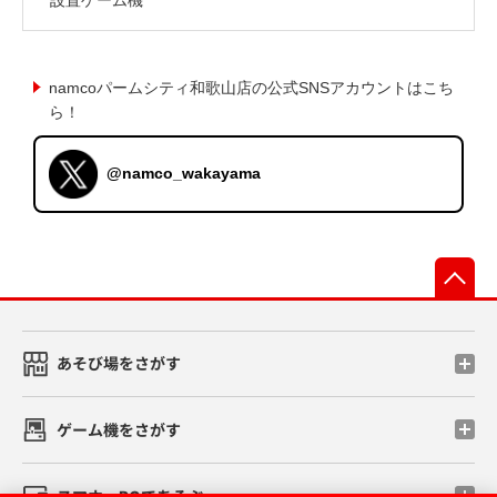
namcoパームシティ和歌山店の公式SNSアカウントはこち
ら！
@namco_wakayama
先
あそび場をさがす
ゲーム機をさがす
スマホ・PCであそぶ