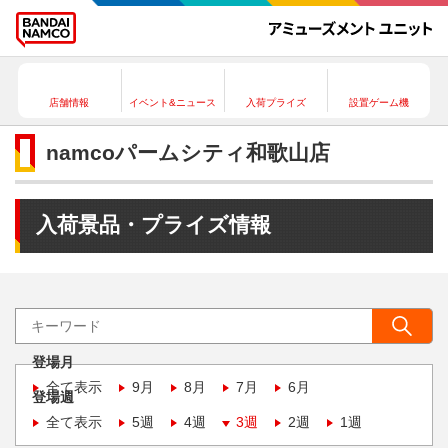
店舗情報
イベント&ニュース
入荷プライズ
設置ゲーム機
namcoパームシティ和歌山店
入荷景品・プライズ情報
登場月
全て表示
9月
8月
7月
6月
登場週
全て表示
5週
4週
3週
2週
1週