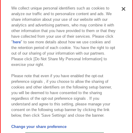
We collect unique personal identifiers such as cookies to
analyze our traffic and to personalize content and ads. We
イベント・キャンペーン
share information about your use of our website with our
analytics and advertising partners, who may combine it with
other information that you have provided to them or that they
have collected from your use of their services. Please click
"
here
" to see more details about how we use cookies and
関連会社
サステナビリティ
サイトポリシー
the retention period of each cookie. You have the right to opt
out of our sharing of your information with our partners.
プライバシーポリシー
ウェブアクセシビリティ方針と検証結果
Please click [Do Not Share My Personal Information] to
exercise your right.
お取引先さまとともに
食品のご提供について
カスタマーハラスメント対応方針
よくあるご質問・お問い合わせ
Please note that even if you have enabled the opt-out
preference signals , if you choose to allow the sharing of
cookies and other identifiers on the following setup banner,
you will be deemed to have consented to the sharing
regardless of the opt-out preference signals . If you
understand and agree to this setting, please manage your
consent on the following setup banner by clicking the link
below, then click 'Save Settings' and close the banner.
©Bandai Namco Amusement Inc.
©Bandai Namco Amusement Lab Inc.
Change your share preference
©Bandai Namco Experience Inc.