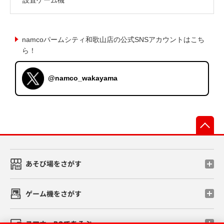
namcoパームシティ和歌山店の公式SNSアカウントはこち
ら！
@namco_wakayama
先
あそび場をさがす
ゲーム機をさがす
スマホ・PCであそぶ