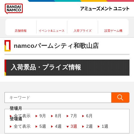
店舗情報
イベント&ニュース
入荷プライズ
設置ゲーム機
namcoパームシティ和歌山店
入荷景品・プライズ情報
登場月
全て表示
9月
8月
7月
6月
登場週
全て表示
5週
4週
3週
2週
1週