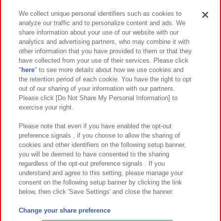
We collect unique personal identifiers such as cookies to
analyze our traffic and to personalize content and ads. We
イベント・キャンペーン
share information about your use of our website with our
analytics and advertising partners, who may combine it with
other information that you have provided to them or that they
have collected from your use of their services. Please click
"
here
" to see more details about how we use cookies and
関連会社
サステナビリティ
サイトポリシー
the retention period of each cookie. You have the right to opt
out of our sharing of your information with our partners.
プライバシーポリシー
ウェブアクセシビリティ方針と検証結果
Please click [Do Not Share My Personal Information] to
exercise your right.
お取引先さまとともに
食品のご提供について
カスタマーハラスメント対応方針
よくあるご質問・お問い合わせ
Please note that even if you have enabled the opt-out
preference signals , if you choose to allow the sharing of
cookies and other identifiers on the following setup banner,
you will be deemed to have consented to the sharing
regardless of the opt-out preference signals . If you
understand and agree to this setting, please manage your
consent on the following setup banner by clicking the link
below, then click 'Save Settings' and close the banner.
©Bandai Namco Amusement Inc.
©Bandai Namco Amusement Lab Inc.
Change your share preference
©Bandai Namco Experience Inc.