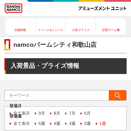
店舗情報
イベント&ニュース
入荷プライズ
設置ゲーム機
namcoパームシティ和歌山店
入荷景品・プライズ情報
登場月
全て表示
9月
8月
7月
6月
登場週
全て表示
5週
4週
3週
2週
1週