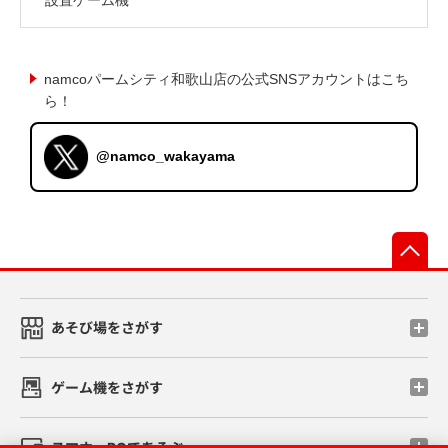
namcoパームシティ和歌山店の公式SNSアカウントはこち
ら！
@namco_wakayama
先
あそび場をさがす
ゲーム機をさがす
スマホ・PCであそぶ