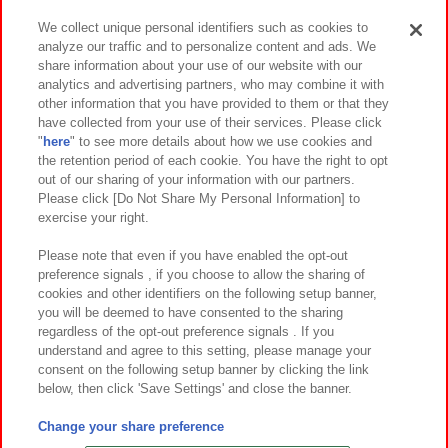
We collect unique personal identifiers such as cookies to
analyze our traffic and to personalize content and ads. We
イベント・キャンペーン
share information about your use of our website with our
analytics and advertising partners, who may combine it with
other information that you have provided to them or that they
have collected from your use of their services. Please click
"
here
" to see more details about how we use cookies and
関連会社
サステナビリティ
サイトポリシー
the retention period of each cookie. You have the right to opt
out of our sharing of your information with our partners.
プライバシーポリシー
ウェブアクセシビリティ方針と検証結果
Please click [Do Not Share My Personal Information] to
exercise your right.
お取引先さまとともに
食品のご提供について
カスタマーハラスメント対応方針
よくあるご質問・お問い合わせ
Please note that even if you have enabled the opt-out
preference signals , if you choose to allow the sharing of
cookies and other identifiers on the following setup banner,
you will be deemed to have consented to the sharing
regardless of the opt-out preference signals . If you
understand and agree to this setting, please manage your
consent on the following setup banner by clicking the link
below, then click 'Save Settings' and close the banner.
©Bandai Namco Amusement Inc.
©Bandai Namco Amusement Lab Inc.
Change your share preference
©Bandai Namco Experience Inc.