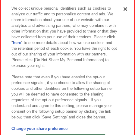
We collect unique personal identifiers such as cookies to
analyze our traffic and to personalize content and ads. We
イベント・キャンペーン
share information about your use of our website with our
analytics and advertising partners, who may combine it with
other information that you have provided to them or that they
have collected from your use of their services. Please click
"
here
" to see more details about how we use cookies and
関連会社
サステナビリティ
サイトポリシー
the retention period of each cookie. You have the right to opt
out of our sharing of your information with our partners.
プライバシーポリシー
ウェブアクセシビリティ方針と検証結果
Please click [Do Not Share My Personal Information] to
exercise your right.
お取引先さまとともに
食品のご提供について
カスタマーハラスメント対応方針
よくあるご質問・お問い合わせ
Please note that even if you have enabled the opt-out
preference signals , if you choose to allow the sharing of
cookies and other identifiers on the following setup banner,
you will be deemed to have consented to the sharing
regardless of the opt-out preference signals . If you
understand and agree to this setting, please manage your
consent on the following setup banner by clicking the link
below, then click 'Save Settings' and close the banner.
©Bandai Namco Amusement Inc.
©Bandai Namco Amusement Lab Inc.
Change your share preference
©Bandai Namco Experience Inc.