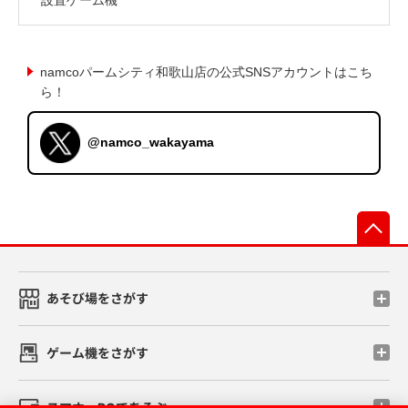
namcoパームシティ和歌山店の公式SNSアカウントはこち
ら！
@namco_wakayama
先
あそび場をさがす
ゲーム機をさがす
スマホ・PCであそぶ