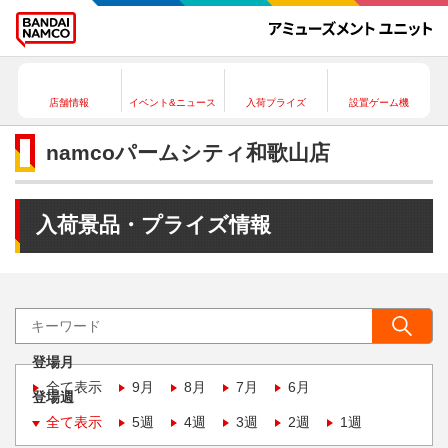
店舗情報
イベント&ニュース
入荷プライズ
設置ゲーム機
namcoパームシティ和歌山店
入荷景品・プライズ情報
登場月
全て表示
9月
8月
7月
6月
登場週
全て表示
5週
4週
3週
2週
1週