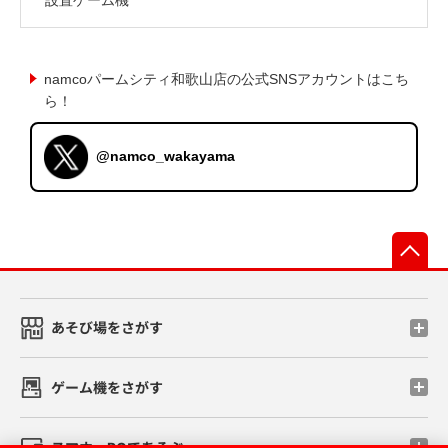
namcoパームシティ和歌山店の公式SNSアカウントはこち
ら！
@namco_wakayama
先
あそび場をさがす
ゲーム機をさがす
スマホ・PCであそぶ