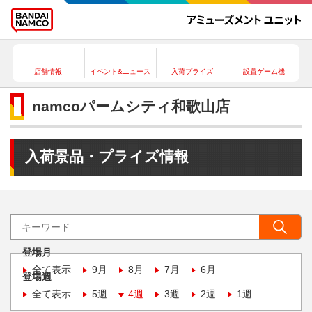
店舗情報
イベント&ニュース
入荷プライズ
設置ゲーム機
namcoパームシティ和歌山店
入荷景品・プライズ情報
登場月
全て表示
9月
8月
7月
6月
登場週
全て表示
5週
4週
3週
2週
1週