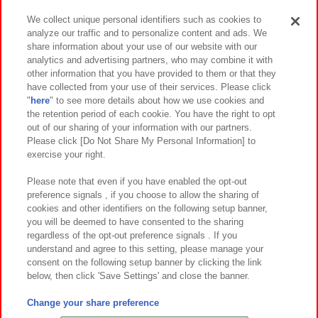
We collect unique personal identifiers such as cookies to
analyze our traffic and to personalize content and ads. We
イベント・キャンペーン
share information about your use of our website with our
analytics and advertising partners, who may combine it with
other information that you have provided to them or that they
have collected from your use of their services. Please click
"
here
" to see more details about how we use cookies and
関連会社
サステナビリティ
サイトポリシー
the retention period of each cookie. You have the right to opt
out of our sharing of your information with our partners.
プライバシーポリシー
ウェブアクセシビリティ方針と検証結果
Please click [Do Not Share My Personal Information] to
exercise your right.
お取引先さまとともに
食品のご提供について
カスタマーハラスメント対応方針
よくあるご質問・お問い合わせ
Please note that even if you have enabled the opt-out
preference signals , if you choose to allow the sharing of
cookies and other identifiers on the following setup banner,
you will be deemed to have consented to the sharing
regardless of the opt-out preference signals . If you
understand and agree to this setting, please manage your
consent on the following setup banner by clicking the link
below, then click 'Save Settings' and close the banner.
©Bandai Namco Amusement Inc.
©Bandai Namco Amusement Lab Inc.
Change your share preference
©Bandai Namco Experience Inc.