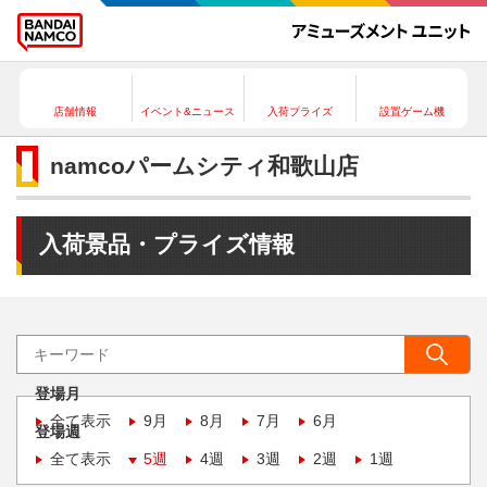
店舗情報
イベント&ニュース
入荷プライズ
設置ゲーム機
namcoパームシティ和歌山店
入荷景品・プライズ情報
登場月
全て表示
9月
8月
7月
6月
登場週
全て表示
5週
4週
3週
2週
1週