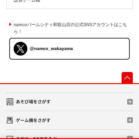
namcoパームシティ和歌山店の公式SNSアカウントはこち
ら！
@namco_wakayama
先
あそび場をさがす
ゲーム機をさがす
スマホ・PCであそぶ