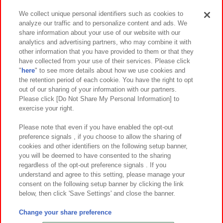
We collect unique personal identifiers such as cookies to
analyze our traffic and to personalize content and ads. We
イベント・キャンペーン
share information about your use of our website with our
analytics and advertising partners, who may combine it with
other information that you have provided to them or that they
have collected from your use of their services. Please click
"
here
" to see more details about how we use cookies and
関連会社
サステナビリティ
サイトポリシー
the retention period of each cookie. You have the right to opt
out of our sharing of your information with our partners.
プライバシーポリシー
ウェブアクセシビリティ方針と検証結果
Please click [Do Not Share My Personal Information] to
exercise your right.
お取引先さまとともに
食品のご提供について
カスタマーハラスメント対応方針
よくあるご質問・お問い合わせ
Please note that even if you have enabled the opt-out
preference signals , if you choose to allow the sharing of
cookies and other identifiers on the following setup banner,
you will be deemed to have consented to the sharing
regardless of the opt-out preference signals . If you
understand and agree to this setting, please manage your
consent on the following setup banner by clicking the link
below, then click 'Save Settings' and close the banner.
©Bandai Namco Amusement Inc.
©Bandai Namco Amusement Lab Inc.
Change your share preference
©Bandai Namco Experience Inc.