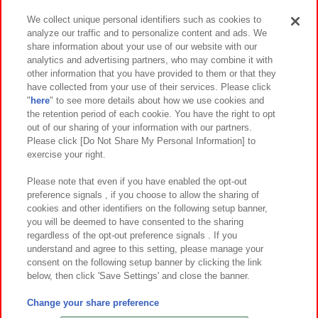
We collect unique personal identifiers such as cookies to
analyze our traffic and to personalize content and ads. We
イベント・キャンペーン
share information about your use of our website with our
analytics and advertising partners, who may combine it with
other information that you have provided to them or that they
have collected from your use of their services. Please click
"
here
" to see more details about how we use cookies and
関連会社
サステナビリティ
サイトポリシー
the retention period of each cookie. You have the right to opt
out of our sharing of your information with our partners.
プライバシーポリシー
ウェブアクセシビリティ方針と検証結果
Please click [Do Not Share My Personal Information] to
exercise your right.
お取引先さまとともに
食品のご提供について
カスタマーハラスメント対応方針
よくあるご質問・お問い合わせ
Please note that even if you have enabled the opt-out
preference signals , if you choose to allow the sharing of
cookies and other identifiers on the following setup banner,
you will be deemed to have consented to the sharing
regardless of the opt-out preference signals . If you
understand and agree to this setting, please manage your
consent on the following setup banner by clicking the link
below, then click 'Save Settings' and close the banner.
©Bandai Namco Amusement Inc.
©Bandai Namco Amusement Lab Inc.
Change your share preference
©Bandai Namco Experience Inc.