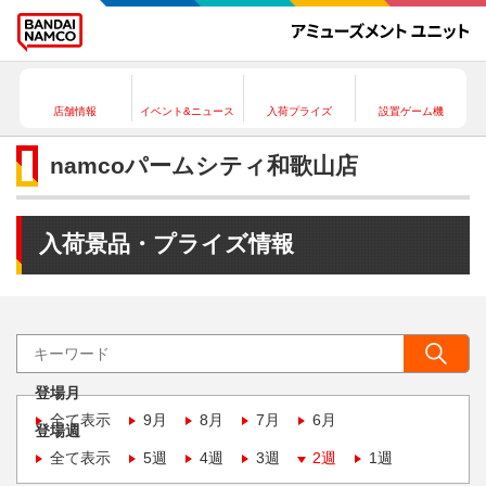
店舗情報
イベント&ニュース
入荷プライズ
設置ゲーム機
namcoパームシティ和歌山店
入荷景品・プライズ情報
登場月
全て表示
9月
8月
7月
6月
登場週
全て表示
5週
4週
3週
2週
1週