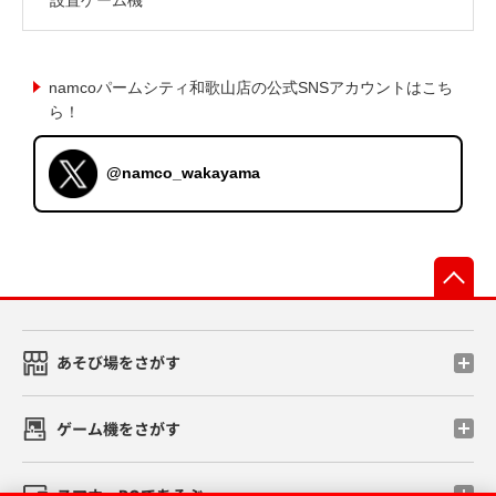
namcoパームシティ和歌山店の公式SNSアカウントはこち
ら！
@namco_wakayama
先
あそび場をさがす
ゲーム機をさがす
スマホ・PCであそぶ