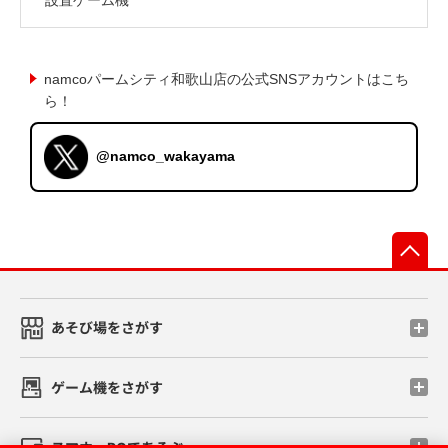
namcoパームシティ和歌山店の公式SNSアカウントはこち
ら！
@namco_wakayama
先
あそび場をさがす
ゲーム機をさがす
スマホ・PCであそぶ