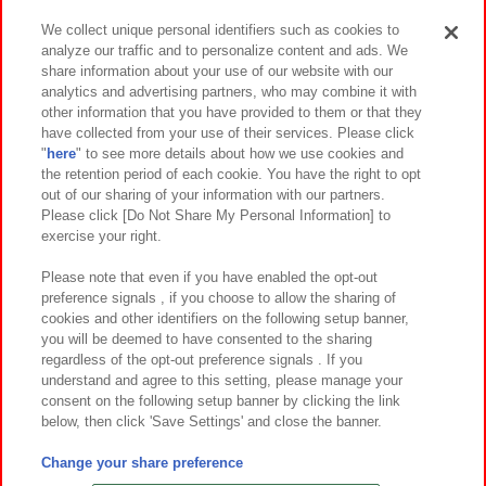
We collect unique personal identifiers such as cookies to
analyze our traffic and to personalize content and ads. We
イベント・キャンペーン
share information about your use of our website with our
analytics and advertising partners, who may combine it with
other information that you have provided to them or that they
have collected from your use of their services. Please click
"
here
" to see more details about how we use cookies and
関連会社
サステナビリティ
サイトポリシー
the retention period of each cookie. You have the right to opt
out of our sharing of your information with our partners.
プライバシーポリシー
ウェブアクセシビリティ方針と検証結果
Please click [Do Not Share My Personal Information] to
exercise your right.
お取引先さまとともに
食品のご提供について
カスタマーハラスメント対応方針
よくあるご質問・お問い合わせ
Please note that even if you have enabled the opt-out
preference signals , if you choose to allow the sharing of
cookies and other identifiers on the following setup banner,
you will be deemed to have consented to the sharing
regardless of the opt-out preference signals . If you
understand and agree to this setting, please manage your
consent on the following setup banner by clicking the link
below, then click 'Save Settings' and close the banner.
©Bandai Namco Amusement Inc.
©Bandai Namco Amusement Lab Inc.
Change your share preference
©Bandai Namco Experience Inc.