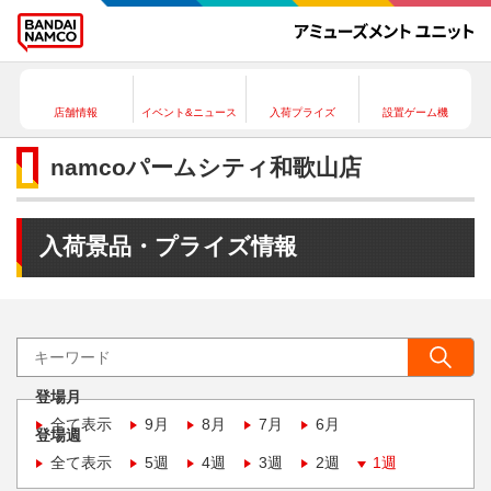
店舗情報
イベント&ニュース
入荷プライズ
設置ゲーム機
namcoパームシティ和歌山店
入荷景品・プライズ情報
登場月
全て表示
9月
8月
7月
6月
登場週
全て表示
5週
4週
3週
2週
1週