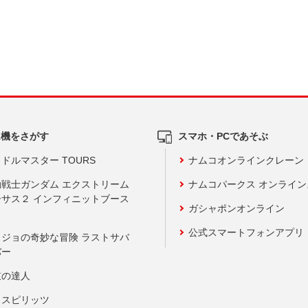
ム機をさがす
スマホ・PCであそぶ
ドルマスター TOURS
ナムコオンラインクレーン
動戦士ガンダム エクストリーム
ナムコパークス オンライ
ーサス２ インフィニットブース
ガシャポンオンライン
公式スマートフォンアプリ
ョジョの奇妙な冒険 ラストサバ
バー
鼓の達人
りスピリッツ