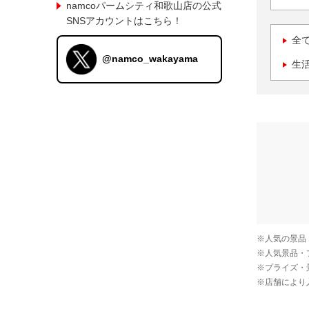
namcoパームシティ和歌山店の公式
SNSアカウントはこちら！
全
@namco_wakayama
生