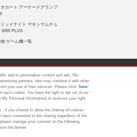
リオカート アーケードグランプ
X
岸ミッドナイト マキシマムチュ
 6RR PLUS
の他 ゲーム機一覧
サイトポリシー
プライバシーポリシー
ウェブアクセシビリティ方
raffic and to personalize content and ads. We
advertising partners, who may combine it with other
rom your use of their services. Please click "
here
"
供について
カスタマーハラスメント対応方針
よくあるご質問・
f each cookie. You have the right to opt out of our
e My Personal Information] to exercise your right.
 , if you choose to allow the sharing of cookies
to have consented to the sharing regardless of the
, please manage your consent on the following
lose the banner.
ndai Namco Amusement Lab Inc.
©Bandai Namco Experience Inc.
©HANAY