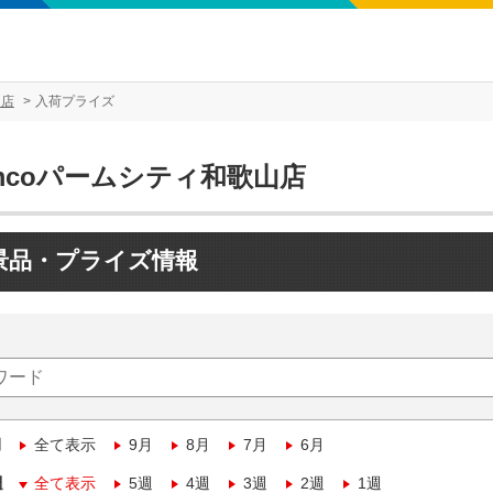
山店
入荷プライズ
mcoパームシティ和歌山店
景品・プライズ情報
月
全て表示
9月
8月
7月
6月
週
全て表示
5週
4週
3週
2週
1週