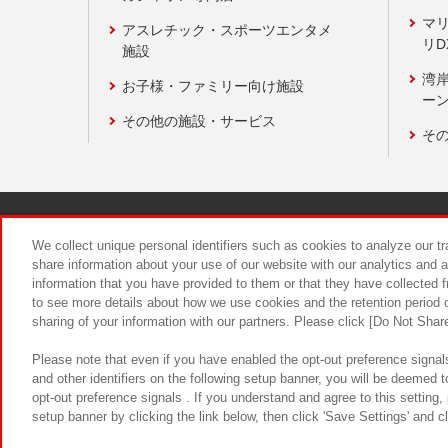
マ
アスレチック・スポーツエンタメ
リD
施設
湾
お子様・ファミリー向け施設
ーン
その他の施設・サービス
そ
関連会社
サステナビリティ
We collect unique personal identifiers such as cookies to analyze our t
share information about your use of our website with our analytics and 
information that you have provided to them or that they have collected f
食品のご提
to see more details about how we use cookies and the retention period o
sharing of your information with our partners. Please click [Do Not Shar
Please note that even if you have enabled the opt-out preference signals
and other identifiers on the following setup banner, you will be deemed 
opt-out preference signals . If you understand and agree to this setting
setup banner by clicking the link below, then click 'Save Settings' and c
©Bandai Namco Amusement Inc.
©Ba