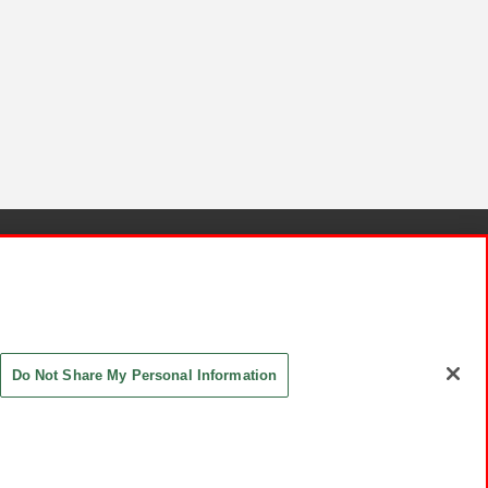
針と検証結果
お取引先さまとともに
お問い合わせ
Do Not Share My Personal Information
ASHIKI Co., Ltd. All Rights Reserved.