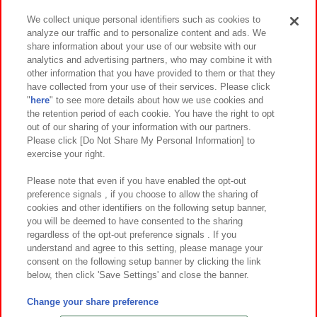
We collect unique personal identifiers such as cookies to
analyze our traffic and to personalize content and ads. We
イベント・キャンペーン
share information about your use of our website with our
analytics and advertising partners, who may combine it with
other information that you have provided to them or that they
have collected from your use of their services. Please click
"
here
" to see more details about how we use cookies and
関連会社
サステナビリティ
サイトポリシー
the retention period of each cookie. You have the right to opt
out of our sharing of your information with our partners.
プライバシーポリシー
ウェブアクセシビリティ方針と検証結果
Please click [Do Not Share My Personal Information] to
exercise your right.
お取引先さまとともに
食品のご提供について
カスタマーハラスメント対応方針
よくあるご質問・お問い合わせ
Please note that even if you have enabled the opt-out
preference signals , if you choose to allow the sharing of
cookies and other identifiers on the following setup banner,
you will be deemed to have consented to the sharing
regardless of the opt-out preference signals . If you
understand and agree to this setting, please manage your
consent on the following setup banner by clicking the link
below, then click 'Save Settings' and close the banner.
©Bandai Namco Amusement Inc.
©Bandai Namco Amusement Lab Inc.
Change your share preference
©Bandai Namco Experience Inc.