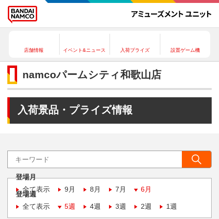
店舗情報
イベント&ニュース
入荷プライズ
設置ゲーム機
namcoパームシティ和歌山店
入荷景品・プライズ情報
登場月
全て表示
9月
8月
7月
6月
登場週
全て表示
5週
4週
3週
2週
1週