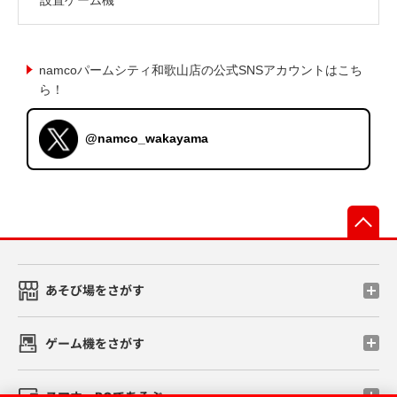
namcoパームシティ和歌山店の公式SNSアカウントはこち
ら！
@namco_wakayama
先
あそび場をさがす
ゲーム機をさがす
スマホ・PCであそぶ