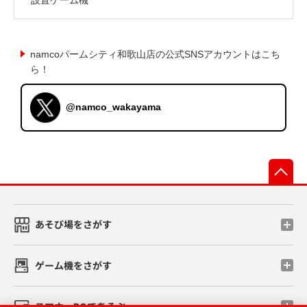
namcoパームシティ和歌山店の公式SNSアカウントはこち
ら！
@namco_wakayama
先
あそび場をさがす
ゲーム機をさがす
スマホ・PCであそぶ