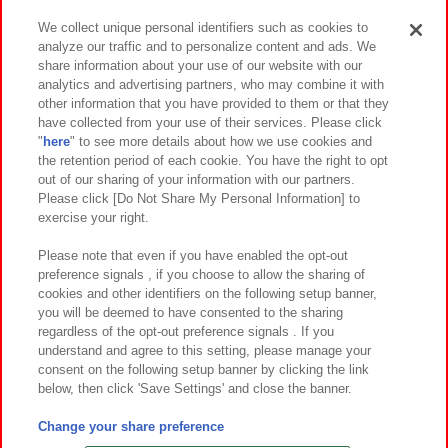
We collect unique personal identifiers such as cookies to
analyze our traffic and to personalize content and ads. We
イベント・キャンペーン
share information about your use of our website with our
analytics and advertising partners, who may combine it with
other information that you have provided to them or that they
have collected from your use of their services. Please click
"
here
" to see more details about how we use cookies and
関連会社
サステナビリティ
サイトポリシー
the retention period of each cookie. You have the right to opt
out of our sharing of your information with our partners.
プライバシーポリシー
ウェブアクセシビリティ方針と検証結果
Please click [Do Not Share My Personal Information] to
exercise your right.
お取引先さまとともに
食品のご提供について
カスタマーハラスメント対応方針
よくあるご質問・お問い合わせ
Please note that even if you have enabled the opt-out
preference signals , if you choose to allow the sharing of
cookies and other identifiers on the following setup banner,
you will be deemed to have consented to the sharing
regardless of the opt-out preference signals . If you
understand and agree to this setting, please manage your
consent on the following setup banner by clicking the link
below, then click 'Save Settings' and close the banner.
©Bandai Namco Amusement Inc.
©Bandai Namco Amusement Lab Inc.
Change your share preference
©Bandai Namco Experience Inc.