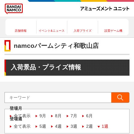
店舗情報
イベント&ニュース
入荷プライズ
設置ゲーム機
namcoパームシティ和歌山店
入荷景品・プライズ情報
登場月
全て表示
9月
8月
7月
6月
登場週
全て表示
5週
4週
3週
2週
1週