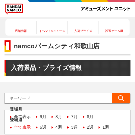
店舗情報
イベント&ニュース
入荷プライズ
設置ゲーム機
namcoパームシティ和歌山店
入荷景品・プライズ情報
登場月
全て表示
9月
8月
7月
6月
登場週
全て表示
5週
4週
3週
2週
1週