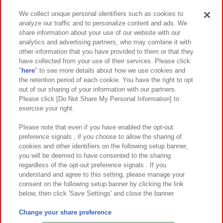
We collect unique personal identifiers such as cookies to
analyze our traffic and to personalize content and ads. We
イベント・キャンペーン
share information about your use of our website with our
analytics and advertising partners, who may combine it with
other information that you have provided to them or that they
have collected from your use of their services. Please click
"
here
" to see more details about how we use cookies and
関連会社
サステナビリティ
サイトポリシー
the retention period of each cookie. You have the right to opt
out of our sharing of your information with our partners.
プライバシーポリシー
ウェブアクセシビリティ方針と検証結果
Please click [Do Not Share My Personal Information] to
exercise your right.
お取引先さまとともに
食品のご提供について
カスタマーハラスメント対応方針
よくあるご質問・お問い合わせ
Please note that even if you have enabled the opt-out
preference signals , if you choose to allow the sharing of
cookies and other identifiers on the following setup banner,
you will be deemed to have consented to the sharing
regardless of the opt-out preference signals . If you
understand and agree to this setting, please manage your
consent on the following setup banner by clicking the link
below, then click 'Save Settings' and close the banner.
©Bandai Namco Amusement Inc.
©Bandai Namco Amusement Lab Inc.
Change your share preference
©Bandai Namco Experience Inc.