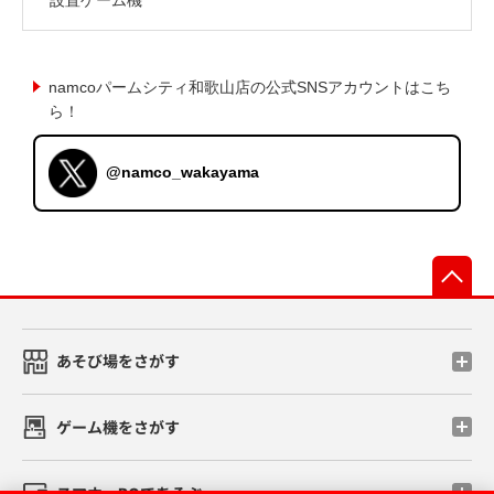
namcoパームシティ和歌山店の公式SNSアカウントはこち
ら！
@namco_wakayama
先
あそび場をさがす
ゲーム機をさがす
スマホ・PCであそぶ