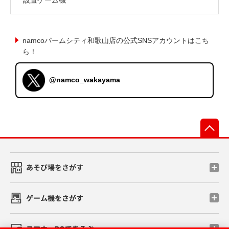
namcoパームシティ和歌山店の公式SNSアカウントはこち
ら！
@namco_wakayama
先
あそび場をさがす
ゲーム機をさがす
スマホ・PCであそぶ