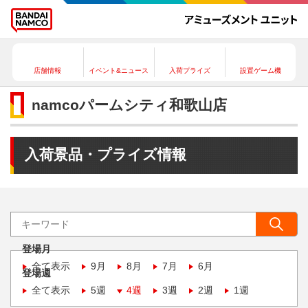
店舗情報
イベント&ニュース
入荷プライズ
設置ゲーム機
namcoパームシティ和歌山店
入荷景品・プライズ情報
登場月
全て表示
9月
8月
7月
6月
登場週
全て表示
5週
4週
3週
2週
1週