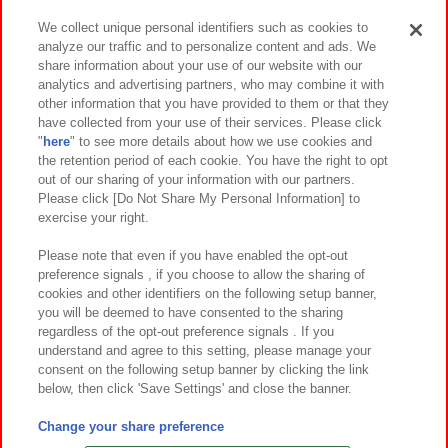
We collect unique personal identifiers such as cookies to
analyze our traffic and to personalize content and ads. We
イベント・キャンペーン
share information about your use of our website with our
analytics and advertising partners, who may combine it with
other information that you have provided to them or that they
have collected from your use of their services. Please click
"
here
" to see more details about how we use cookies and
関連会社
サステナビリティ
サイトポリシー
the retention period of each cookie. You have the right to opt
out of our sharing of your information with our partners.
プライバシーポリシー
ウェブアクセシビリティ方針と検証結果
Please click [Do Not Share My Personal Information] to
exercise your right.
お取引先さまとともに
食品のご提供について
カスタマーハラスメント対応方針
よくあるご質問・お問い合わせ
Please note that even if you have enabled the opt-out
preference signals , if you choose to allow the sharing of
cookies and other identifiers on the following setup banner,
you will be deemed to have consented to the sharing
regardless of the opt-out preference signals . If you
understand and agree to this setting, please manage your
consent on the following setup banner by clicking the link
below, then click 'Save Settings' and close the banner.
©Bandai Namco Amusement Inc.
©Bandai Namco Amusement Lab Inc.
Change your share preference
©Bandai Namco Experience Inc.