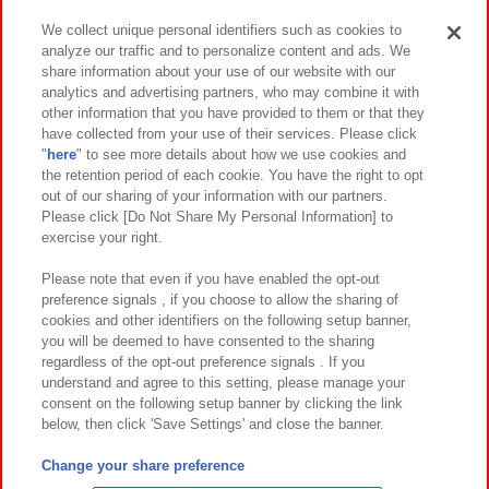
We collect unique personal identifiers such as cookies to
analyze our traffic and to personalize content and ads. We
イベント・キャンペーン
share information about your use of our website with our
analytics and advertising partners, who may combine it with
other information that you have provided to them or that they
have collected from your use of their services. Please click
"
here
" to see more details about how we use cookies and
関連会社
サステナビリティ
サイトポリシー
the retention period of each cookie. You have the right to opt
out of our sharing of your information with our partners.
プライバシーポリシー
ウェブアクセシビリティ方針と検証結果
Please click [Do Not Share My Personal Information] to
exercise your right.
お取引先さまとともに
食品のご提供について
カスタマーハラスメント対応方針
よくあるご質問・お問い合わせ
Please note that even if you have enabled the opt-out
preference signals , if you choose to allow the sharing of
cookies and other identifiers on the following setup banner,
you will be deemed to have consented to the sharing
regardless of the opt-out preference signals . If you
understand and agree to this setting, please manage your
consent on the following setup banner by clicking the link
below, then click 'Save Settings' and close the banner.
©Bandai Namco Amusement Inc.
©Bandai Namco Amusement Lab Inc.
Change your share preference
©Bandai Namco Experience Inc.