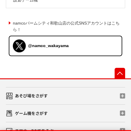
namcoパームシティ和歌山店の公式SNSアカウントはこち
ら！
@namco_wakayama
先
あそび場をさがす
ゲーム機をさがす
スマホ・PCであそぶ