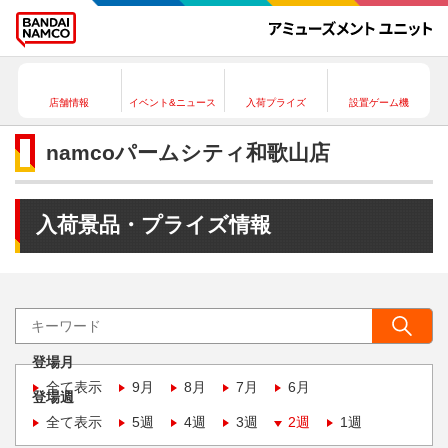
店舗情報
イベント&ニュース
入荷プライズ
設置ゲーム機
namcoパームシティ和歌山店
入荷景品・プライズ情報
登場月
全て表示
9月
8月
7月
6月
登場週
全て表示
5週
4週
3週
2週
1週