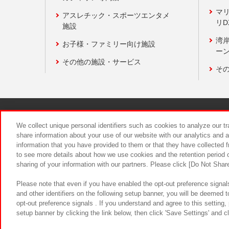
マ
アスレチック・スポーツエンタメ
リD
施設
湾
お子様・ファミリー向け施設
ーン
その他の施設・サービス
そ
関連会社
サステナビリティ
We collect unique personal identifiers such as cookies to analyze our t
share information about your use of our website with our analytics and 
information that you have provided to them or that they have collected f
食品のご提
to see more details about how we use cookies and the retention period o
sharing of your information with our partners. Please click [Do Not Shar
Please note that even if you have enabled the opt-out preference signals
and other identifiers on the following setup banner, you will be deemed 
opt-out preference signals . If you understand and agree to this setting
setup banner by clicking the link below, then click 'Save Settings' and c
©Bandai Namco Amusement Inc.
©Ba