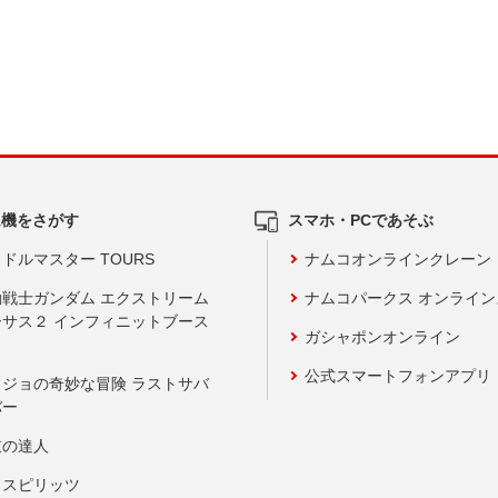
ム機をさがす
スマホ・PCであそぶ
ドルマスター TOURS
ナムコオンラインクレーン
動戦士ガンダム エクストリーム
ナムコパークス オンライ
ーサス２ インフィニットブース
ガシャポンオンライン
公式スマートフォンアプリ
ョジョの奇妙な冒険 ラストサバ
バー
鼓の達人
りスピリッツ