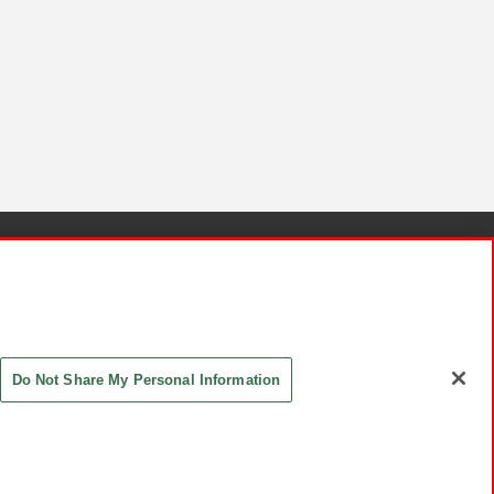
針と検証結果
お取引先さまとともに
お問い合わせ
Do Not Share My Personal Information
ASHIKI Co., Ltd. All Rights Reserved.