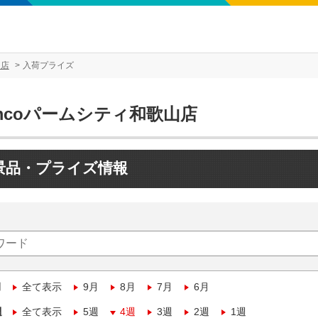
山店
入荷プライズ
mcoパームシティ和歌山店
景品・プライズ情報
月
全て表示
9月
8月
7月
6月
週
全て表示
5週
4週
3週
2週
1週