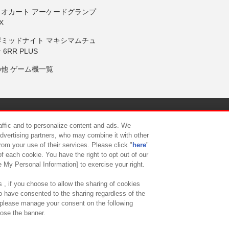
リオカート アーケードグランプ
X
岸ミッドナイト マキシマムチュ
 6RR PLUS
の他 ゲーム機一覧
サイトポリシー
プライバシーポリシー
ウェブアクセシビリティ方
raffic and to personalize content and ads. We
advertising partners, who may combine it with other
rom your use of their services. Please click "
here
"
供について
カスタマーハラスメント対応方針
よくあるご質問・
f each cookie. You have the right to opt out of our
e My Personal Information] to exercise your right.
 , if you choose to allow the sharing of cookies
to have consented to the sharing regardless of the
, please manage your consent on the following
lose the banner.
ndai Namco Amusement Lab Inc.
©Bandai Namco Experience Inc.
©HANAY