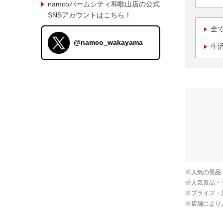
namcoパームシティ和歌山店の公式
SNSアカウントはこちら！
全
@namco_wakayama
生