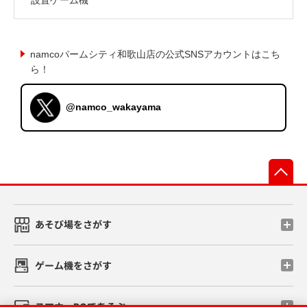
namcoパームシティ和歌山店の公式SNSアカウントはこち
ら！
@namco_wakayama
先
あそび場をさがす
ゲーム機をさがす
スマホ・PCであそぶ