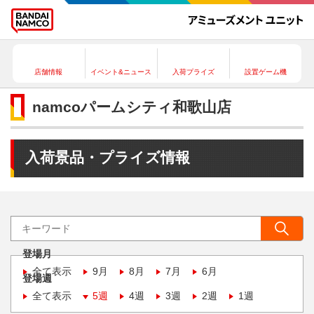
店舗情報
イベント&ニュース
入荷プライズ
設置ゲーム機
namcoパームシティ和歌山店
入荷景品・プライズ情報
登場月
全て表示
9月
8月
7月
6月
登場週
全て表示
5週
4週
3週
2週
1週