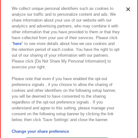
We collect unique personal identifiers such as cookies to
analyze our traffic and to personalize content and ads. We
イベント・キャンペーン
share information about your use of our website with our
analytics and advertising partners, who may combine it with
other information that you have provided to them or that they
have collected from your use of their services. Please click
"
here
" to see more details about how we use cookies and
関連会社
サステナビリティ
サイトポリシー
the retention period of each cookie. You have the right to opt
out of our sharing of your information with our partners.
プライバシーポリシー
ウェブアクセシビリティ方針と検証結果
Please click [Do Not Share My Personal Information] to
exercise your right.
お取引先さまとともに
食品のご提供について
カスタマーハラスメント対応方針
よくあるご質問・お問い合わせ
Please note that even if you have enabled the opt-out
preference signals , if you choose to allow the sharing of
cookies and other identifiers on the following setup banner,
you will be deemed to have consented to the sharing
regardless of the opt-out preference signals . If you
understand and agree to this setting, please manage your
consent on the following setup banner by clicking the link
below, then click 'Save Settings' and close the banner.
©Bandai Namco Amusement Inc.
©Bandai Namco Amusement Lab Inc.
Change your share preference
©Bandai Namco Experience Inc.