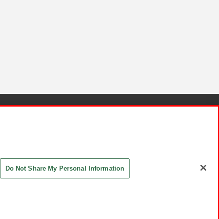
針と検証結果
お取引先さまとともに
お問い合わせ
Do Not Share My Personal Information
ASHIKI Co., Ltd. All Rights Reserved.