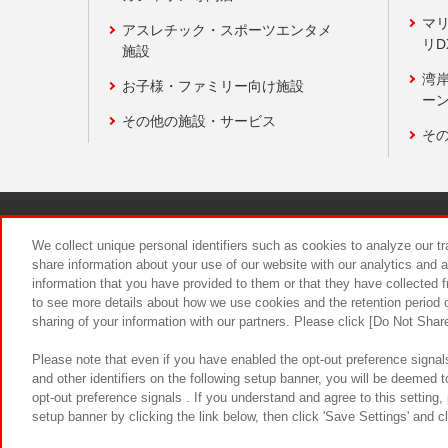
マ
アスレチック・スポーツエンタメ
リD
施設
湾
お子様・ファミリー向け施設
ーン
その他の施設・サービス
そ
関連会社
サステナビリティ
We collect unique personal identifiers such as cookies to analyze our t
share information about your use of our website with our analytics and 
information that you have provided to them or that they have collected f
食品のご提
to see more details about how we use cookies and the retention period o
sharing of your information with our partners. Please click [Do Not Shar
Please note that even if you have enabled the opt-out preference signals
and other identifiers on the following setup banner, you will be deemed 
opt-out preference signals . If you understand and agree to this setting
setup banner by clicking the link below, then click 'Save Settings' and c
©Bandai Namco Amusement Inc.
©Ba