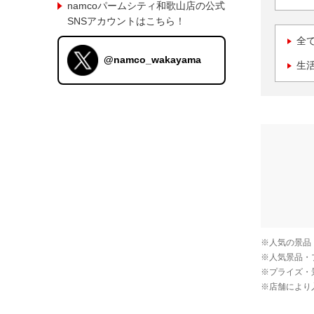
namcoパームシティ和歌山店の公式
SNSアカウントはこちら！
全
@namco_wakayama
生