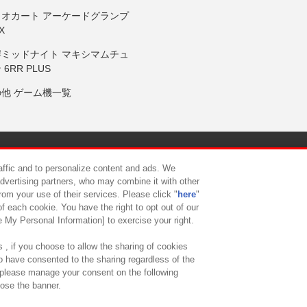
リオカート アーケードグランプ
X
岸ミッドナイト マキシマムチュ
 6RR PLUS
の他 ゲーム機一覧
サイトポリシー
プライバシーポリシー
ウェブアクセシビリティ方
raffic and to personalize content and ads. We
advertising partners, who may combine it with other
rom your use of their services. Please click "
here
"
供について
カスタマーハラスメント対応方針
よくあるご質問・
f each cookie. You have the right to opt out of our
e My Personal Information] to exercise your right.
 , if you choose to allow the sharing of cookies
to have consented to the sharing regardless of the
, please manage your consent on the following
lose the banner.
ndai Namco Amusement Lab Inc.
©Bandai Namco Experience Inc.
©HANAY