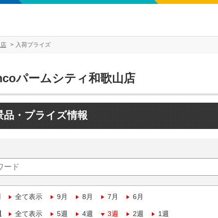
山店
入荷プライズ
mcoパームシティ和歌山店
景品・プライズ情報
月
全て表示
9月
8月
7月
6月
週
全て表示
5週
4週
3週
2週
1週