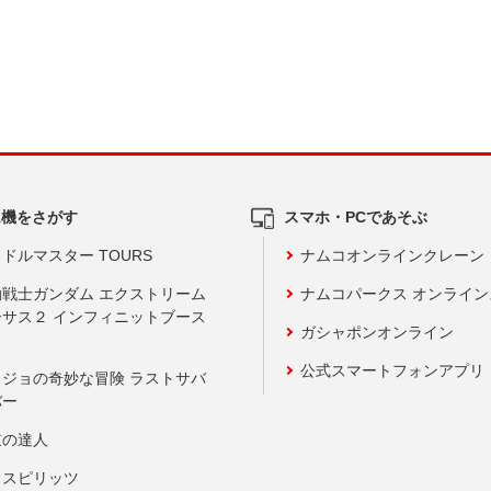
ム機をさがす
スマホ・PCであそぶ
ドルマスター TOURS
ナムコオンラインクレーン
動戦士ガンダム エクストリーム
ナムコパークス オンライ
ーサス２ インフィニットブース
ガシャポンオンライン
公式スマートフォンアプリ
ョジョの奇妙な冒険 ラストサバ
バー
鼓の達人
りスピリッツ