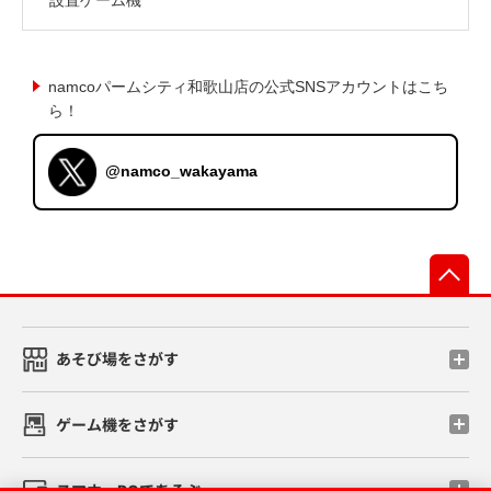
namcoパームシティ和歌山店の公式SNSアカウントはこち
ら！
@namco_wakayama
先
あそび場をさがす
ゲーム機をさがす
スマホ・PCであそぶ