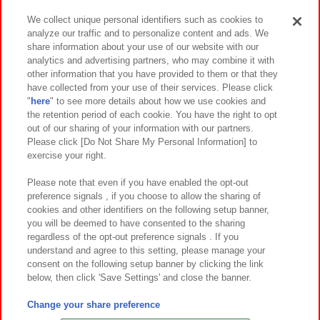
We collect unique personal identifiers such as cookies to
analyze our traffic and to personalize content and ads. We
イベント・キャンペーン
share information about your use of our website with our
analytics and advertising partners, who may combine it with
other information that you have provided to them or that they
have collected from your use of their services. Please click
"
here
" to see more details about how we use cookies and
関連会社
サステナビリティ
サイトポリシー
the retention period of each cookie. You have the right to opt
out of our sharing of your information with our partners.
プライバシーポリシー
ウェブアクセシビリティ方針と検証結果
Please click [Do Not Share My Personal Information] to
exercise your right.
お取引先さまとともに
食品のご提供について
カスタマーハラスメント対応方針
よくあるご質問・お問い合わせ
Please note that even if you have enabled the opt-out
preference signals , if you choose to allow the sharing of
cookies and other identifiers on the following setup banner,
you will be deemed to have consented to the sharing
regardless of the opt-out preference signals . If you
understand and agree to this setting, please manage your
consent on the following setup banner by clicking the link
below, then click 'Save Settings' and close the banner.
©Bandai Namco Amusement Inc.
©Bandai Namco Amusement Lab Inc.
Change your share preference
©Bandai Namco Experience Inc.