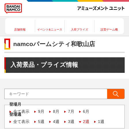
店舗情報
イベント&ニュース
入荷プライズ
設置ゲーム機
namcoパームシティ和歌山店
入荷景品・プライズ情報
登場月
全て表示
9月
8月
7月
6月
登場週
全て表示
5週
4週
3週
2週
1週