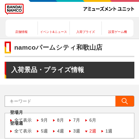
店舗情報
イベント&ニュース
入荷プライズ
設置ゲーム機
namcoパームシティ和歌山店
入荷景品・プライズ情報
登場月
全て表示
9月
8月
7月
6月
登場週
全て表示
5週
4週
3週
2週
1週