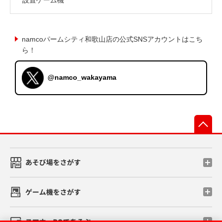
namcoパームシティ和歌山店の公式SNSアカウントはこち
ら！
@namco_wakayama
先
あそび場をさがす
ゲーム機をさがす
スマホ・PCであそぶ