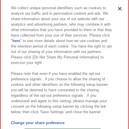
We collect unique personal identifiers such as cookies to
analyze our traffic and to personalize content and ads. We
イベント・キャンペーン
share information about your use of our website with our
analytics and advertising partners, who may combine it with
other information that you have provided to them or that they
have collected from your use of their services. Please click
"
here
" to see more details about how we use cookies and
関連会社
サステナビリティ
サイトポリシー
the retention period of each cookie. You have the right to opt
out of our sharing of your information with our partners.
プライバシーポリシー
ウェブアクセシビリティ方針と検証結果
Please click [Do Not Share My Personal Information] to
exercise your right.
お取引先さまとともに
食品のご提供について
カスタマーハラスメント対応方針
よくあるご質問・お問い合わせ
Please note that even if you have enabled the opt-out
preference signals , if you choose to allow the sharing of
cookies and other identifiers on the following setup banner,
you will be deemed to have consented to the sharing
regardless of the opt-out preference signals . If you
understand and agree to this setting, please manage your
consent on the following setup banner by clicking the link
below, then click 'Save Settings' and close the banner.
©Bandai Namco Amusement Inc.
©Bandai Namco Amusement Lab Inc.
Change your share preference
©Bandai Namco Experience Inc.