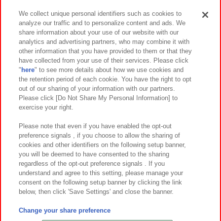
We collect unique personal identifiers such as cookies to
analyze our traffic and to personalize content and ads. We
イベント・キャンペーン
share information about your use of our website with our
analytics and advertising partners, who may combine it with
other information that you have provided to them or that they
have collected from your use of their services. Please click
"
here
" to see more details about how we use cookies and
関連会社
サステナビリティ
サイトポリシー
the retention period of each cookie. You have the right to opt
out of our sharing of your information with our partners.
プライバシーポリシー
ウェブアクセシビリティ方針と検証結果
Please click [Do Not Share My Personal Information] to
exercise your right.
お取引先さまとともに
食品のご提供について
カスタマーハラスメント対応方針
よくあるご質問・お問い合わせ
Please note that even if you have enabled the opt-out
preference signals , if you choose to allow the sharing of
cookies and other identifiers on the following setup banner,
you will be deemed to have consented to the sharing
regardless of the opt-out preference signals . If you
understand and agree to this setting, please manage your
consent on the following setup banner by clicking the link
below, then click 'Save Settings' and close the banner.
©Bandai Namco Amusement Inc.
©Bandai Namco Amusement Lab Inc.
Change your share preference
©Bandai Namco Experience Inc.