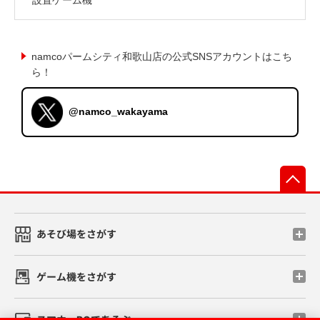
namcoパームシティ和歌山店の公式SNSアカウントはこち
ら！
@namco_wakayama
先
あそび場をさがす
ゲーム機をさがす
スマホ・PCであそぶ