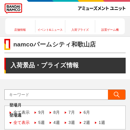
店舗情報
イベント&ニュース
入荷プライズ
設置ゲーム機
namcoパームシティ和歌山店
入荷景品・プライズ情報
登場月
全て表示
9月
8月
7月
6月
登場週
全て表示
5週
4週
3週
2週
1週