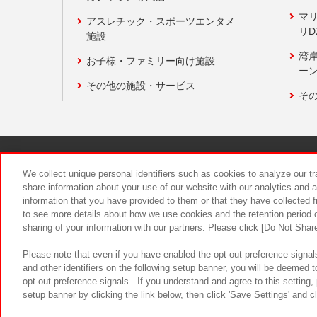
マ
アスレチック・スポーツエンタメ
リD
施設
湾
お子様・ファミリー向け施設
ーン
その他の施設・サービス
そ
関連会社
サステナビリティ
We collect unique personal identifiers such as cookies to analyze our t
share information about your use of our website with our analytics and 
information that you have provided to them or that they have collected f
食品のご提
to see more details about how we use cookies and the retention period o
sharing of your information with our partners. Please click [Do Not Shar
Please note that even if you have enabled the opt-out preference signals
and other identifiers on the following setup banner, you will be deemed 
opt-out preference signals . If you understand and agree to this setting
setup banner by clicking the link below, then click 'Save Settings' and c
©Bandai Namco Amusement Inc.
©Ba