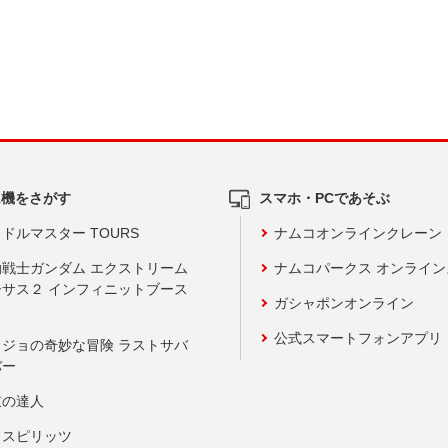
ム機をさがす
スマホ・PCであそぶ
ドルマスター TOURS
ナムコオンラインクレーン
動戦士ガンダム エクストリーム
ナムコパークス オンライ
ーサス２ インフィニットブース
ガシャポンオンライン
公式スマートフォンアプリ
ョジョの奇妙な冒険 ラストサバ
バー
鼓の達人
りスピリッツ