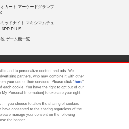
リオカート アーケードグランプ
X
岸ミッドナイト マキシマムチュ
 6RR PLUS
の他 ゲーム機一覧
サイトポリシー
プライバシーポリシー
ウェブアクセシビリティ方
raffic and to personalize content and ads. We
advertising partners, who may combine it with other
rom your use of their services. Please click "
here
"
供について
カスタマーハラスメント対応方針
よくあるご質問・
f each cookie. You have the right to opt out of our
e My Personal Information] to exercise your right.
 , if you choose to allow the sharing of cookies
to have consented to the sharing regardless of the
, please manage your consent on the following
lose the banner.
ndai Namco Amusement Lab Inc.
©Bandai Namco Experience Inc.
©HANAY