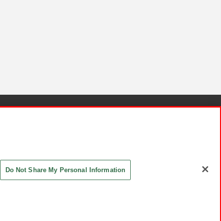
針と検証結果
お取引先さまとともに
お問い合わせ
Do Not Share My Personal Information
ASHIKI Co., Ltd. All Rights Reserved.