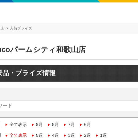
山店
入荷プライズ
mcoパームシティ和歌山店
景品・プライズ情報
月
全て表示
9月
8月
7月
6月
週
全て表示
5週
4週
3週
2週
1週