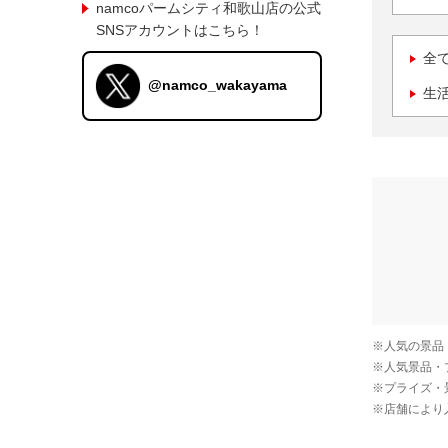
namcoパームシティ和歌山店の公式
SNSアカウントはこちら！
全
@namco_wakayama
生