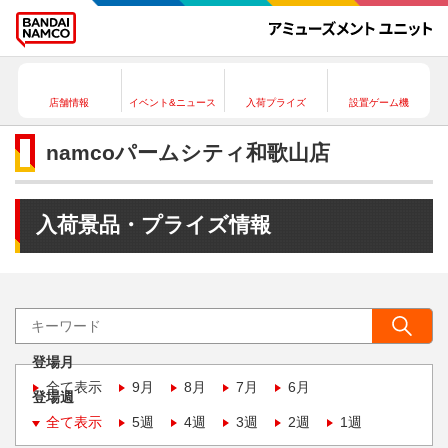
店舗情報
イベント&ニュース
入荷プライズ
設置ゲーム機
namcoパームシティ和歌山店
入荷景品・プライズ情報
登場月
全て表示
9月
8月
7月
6月
登場週
全て表示
5週
4週
3週
2週
1週