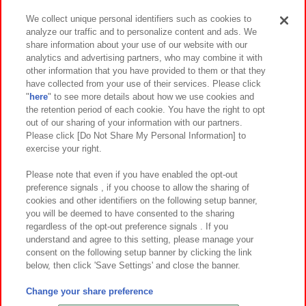
We collect unique personal identifiers such as cookies to
analyze our traffic and to personalize content and ads. We
イベント・キャンペーン
share information about your use of our website with our
analytics and advertising partners, who may combine it with
other information that you have provided to them or that they
have collected from your use of their services. Please click
"
here
" to see more details about how we use cookies and
関連会社
サステナビリティ
サイトポリシー
the retention period of each cookie. You have the right to opt
out of our sharing of your information with our partners.
プライバシーポリシー
ウェブアクセシビリティ方針と検証結果
Please click [Do Not Share My Personal Information] to
exercise your right.
お取引先さまとともに
食品のご提供について
カスタマーハラスメント対応方針
よくあるご質問・お問い合わせ
Please note that even if you have enabled the opt-out
preference signals , if you choose to allow the sharing of
cookies and other identifiers on the following setup banner,
you will be deemed to have consented to the sharing
regardless of the opt-out preference signals . If you
understand and agree to this setting, please manage your
consent on the following setup banner by clicking the link
below, then click 'Save Settings' and close the banner.
©Bandai Namco Amusement Inc.
©Bandai Namco Amusement Lab Inc.
Change your share preference
©Bandai Namco Experience Inc.