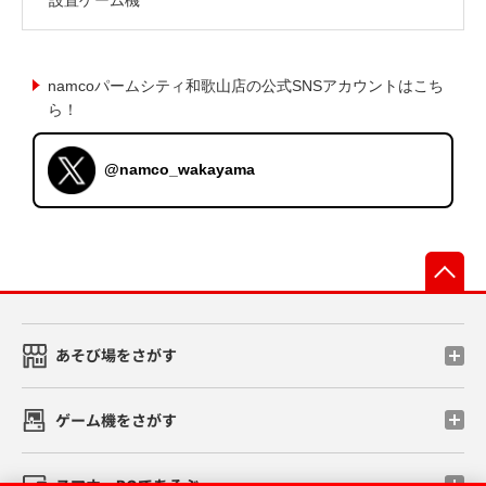
namcoパームシティ和歌山店の公式SNSアカウントはこち
ら！
@namco_wakayama
先
あそび場をさがす
ゲーム機をさがす
スマホ・PCであそぶ