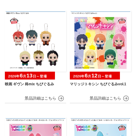
6
13
6
12
2026年
月
日～登場
2026年
月
日～登場
映画 ギヴン 柊mix ちびぐるみ
マリッジトキシン ちびぐるみvol.1