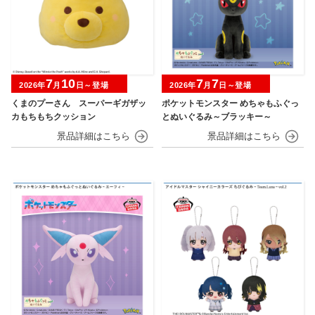
7
10
7
7
2026年
月
日～登場
2026年
月
日～登場
くまのプーさん スーパーギガザッ
ポケットモンスター めちゃもふぐっ
カもちもちクッション
とぬいぐるみ～ブラッキー～