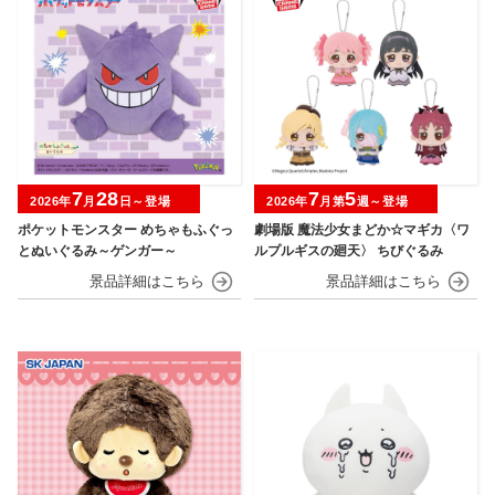
7
28
7
5
2026年
月
日～登場
2026年
月第
週～登場
ポケットモンスター めちゃもふぐっ
劇場版 魔法少女まどか☆マギカ〈ワ
とぬいぐるみ～ゲンガー～
ルプルギスの廻天〉 ちびぐるみ