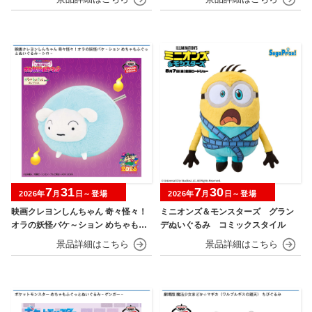
7
31
7
30
2026年
月
日～登場
2026年
月
日～登場
映画クレヨンしんちゃん 奇々怪々！
ミニオンズ＆モンスターズ グラン
オラの妖怪バケ～ション めちゃもふ
デぬいぐるみ コミックスタイル
ぐっとぬいぐるみ シロ