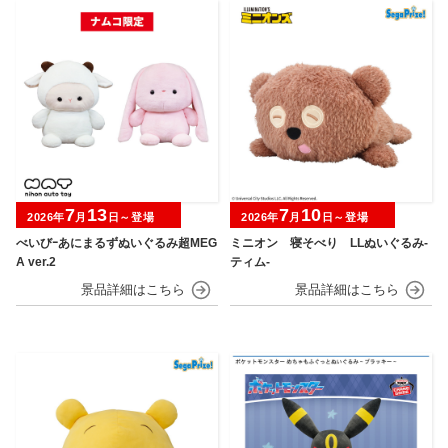
7
13
7
10
2026年
月
日～登場
2026年
月
日～登場
べいびｰあにまるずぬいぐるみ超MEG
ミニオン 寝そべり LLぬいぐるみ‐
A ver.2
ティム‐