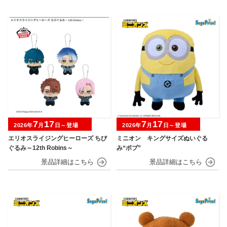
7
17
7
17
2026年
月
日～登場
2026年
月
日～登場
エリオスライジングヒーローズ ちび
ミニオン キングサイズぬいぐる
ぐるみ～12th Robins～
み“ボブ”