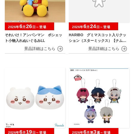
6
26
6
24
2026年
月
日～登場
2026年
月
日～登場
それいけ！アンパンマン ポシェッ
HARIBO グミマスコット入りクッ
ト小物入れぬいぐるみLL
ション（スターミックス）【ナムコ
限定】
6
19
6
3
2026年
月
日～登場
2026年
月第
週～登場