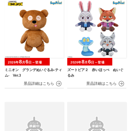
8
6
8
6
2026年
月
日～登場
2026年
月
日～登場
ミニオン グランデぬいぐるみ‐ティ
ズートピア２ 赤いほっぺ ぬいぐ
ム‐ Ver.3
るみ