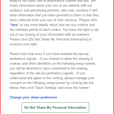
analyze our traffic and to personalize content and ads. We
イベント・キャンペーン
share information about your use of our website with our
analytics and advertising partners, who may combine it with
other information that you have provided to them or that they
have collected from your use of their services. Please click
"
here
" to see more details about how we use cookies and
関連会社
サステナビリティ
サイトポリシー
the retention period of each cookie. You have the right to opt
out of our sharing of your information with our partners.
プライバシーポリシー
ウェブアクセシビリティ方針と検証結果
Please click [Do Not Share My Personal Information] to
exercise your right.
お取引先さまとともに
食品のご提供について
カスタマーハラスメント対応方針
よくあるご質問・お問い合わせ
Please note that even if you have enabled the opt-out
preference signals , if you choose to allow the sharing of
cookies and other identifiers on the following setup banner,
you will be deemed to have consented to the sharing
regardless of the opt-out preference signals . If you
understand and agree to this setting, please manage your
consent on the following setup banner by clicking the link
below, then click 'Save Settings' and close the banner.
©Bandai Namco Amusement Inc.
©Bandai Namco Amusement Lab Inc.
Change your share preference
©Bandai Namco Experience Inc.
©HANAYASHIKI Co., Ltd. All Rights Reserved.
Do Not Share My Personal Information