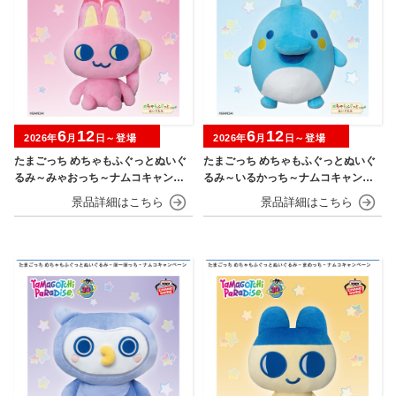
6
12
6
12
2026年
月
日～登場
2026年
月
日～登場
たまごっち めちゃもふぐっとぬいぐ
たまごっち めちゃもふぐっとぬいぐ
るみ～みゃおっち～ナムコキャンペ
るみ～いるかっち～ナムコキャンペ
ーン
ーン