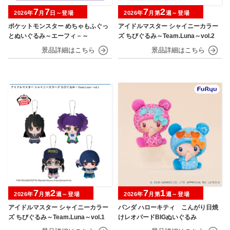
7
7
7
2
2026年
月
日～登場
2026年
月第
週～登場
ポケットモンスター めちゃもふぐっ
アイドルマスター シャイニーカラー
とぬいぐるみ～エーフィ－～
ズ ちびぐるみ～Team.Luna～vol.2
7
2
7
1
2026年
月第
週～登場
2026年
月第
週～登場
アイドルマスター シャイニーカラー
パンダ ハローキティ こんがり日焼
ズ ちびぐるみ～Team.Luna～vol.1
けレオパードBIGぬいぐるみ