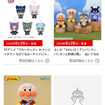
6
26
6
26
2026年
月
日～登場
2026年
月
日～登場
TVアニメ『ブルーロック』 in ナンジ
えいが『それいけ！アンパンマン
ャタウン ちびぐるみ～チャイにゃFe
パンタンと約束の星』 ぬいぐるみ
s～