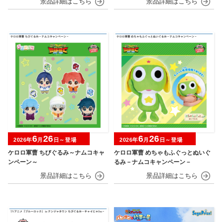
6
26
6
26
2026年
月
日～登場
2026年
月
日～登場
ケロロ軍曹 ちびぐるみ～ナムコキャ
ケロロ軍曹 めちゃもふぐっとぬいぐ
ンペーン～
るみ－ナムコキャンペーン－