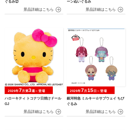
ぐるみ②
ーンぬいぐるみ
7
3
7
15
2026年
月第
週～登場
2026年
月
日～登場
ハローキティ トコナツ日焼けドール
銀河特急 ミルキー☆サブウェイ ちび
GJ
ぐるみ