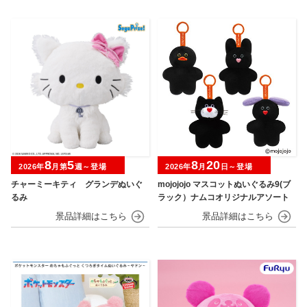
8
5
8
20
2026年
月第
週～登場
2026年
月
日～登場
チャーミーキティ グランデぬいぐ
mojojojo マスコットぬいぐるみ9(ブ
るみ
ラック）ナムコオリジナルアソート