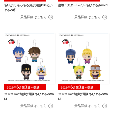
ちいかわ もっちるおかお超BIGぬい
崩壊：スターレイル ちびぐるみvol.1
ぐるみ①
6
3
6
3
2026年
月第
週～登場
2026年
月第
週～登場
ジョジョの奇妙な冒険 ちびぐるみvo
ジョジョの奇妙な冒険 ちびぐるみvo
l.1
l.2