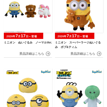
7
17
7
17
2026年
月
日～登場
2026年
月
日～登場
ミニオン ぬいぐるみ ノーマルVer.
ミニオン スーパーラージぬいぐる
み ボブ&ティム