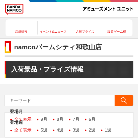
店舗情報
イベント&ニュース
入荷プライズ
設置ゲーム機
namcoパームシティ和歌山店
入荷景品・プライズ情報
登場月
全て表示
9月
8月
7月
6月
登場週
全て表示
5週
4週
3週
2週
1週