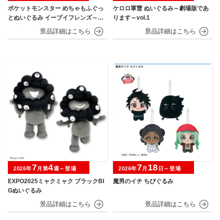
ポケットモンスター めちゃもふぐっ
ケロロ軍曹 ぬいぐるみ～劇場版であ
とぬいぐるみ イーブイフレンズ～イ
ります～vol.1
ーブイ～おひるねver.
7
4
7
18
2026年
月第
週～登場
2026年
月
日～登場
EXPO2025ミャクミャク ブラックBI
魔男のイチ ちびぐるみ
Gぬいぐるみ