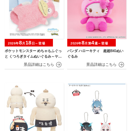
8
18
8
4
2026年
月
日～登場
2026年
月第
週～登場
ポケットモンスター めちゃもふぐっ
パンダ ハローキティ 超超BIGぬい
と くつろぎタイムぬいぐるみ～ヤド
ぐるみ
ン～