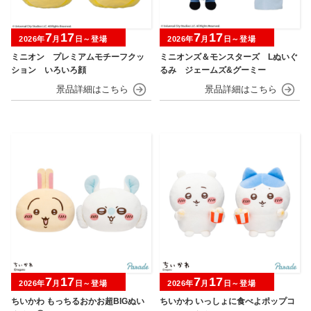
7
17
7
17
2026年
月
日～登場
2026年
月
日～登場
ミニオン プレミアムモチーフクッ
ミニオンズ＆モンスターズ Lぬいぐ
ション いろいろ顔
るみ ジェームズ&グーミー
7
17
7
17
2026年
月
日～登場
2026年
月
日～登場
ちいかわ もっちるおかお超BIGぬい
ちいかわ いっしょに食べよポップコ