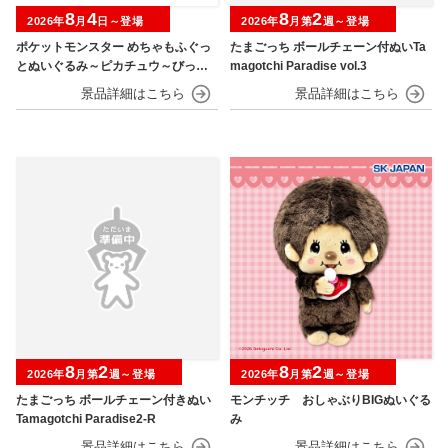
8
4
8
2
2026年
月
日～登場
2026年
月第
週～登場
ポケットモンスター めちゃもふぐっ
たまごっち ボールチェーン付ぬいTa
とぬいぐるみ～ピカチュウ～びっく
magotchi Paradise vol.3
りver.
8
2
8
2
2026年
月第
週～登場
2026年
月第
週～登場
たまごっち ボールチェーン付きぬい
モンチッチ おしゃぶりBIGぬいぐる
Tamagotchi Paradise2-R
み