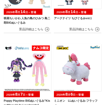
8
14
8
14
2026年
月
日～登場
2026年
月
日～登場
映画ちいかわ 人魚の島のひみつ 島二
アークナイツ ちびぐるみvol.1
郎BIGぬいぐるみ
8
7
8
6
2026年
月
日～登場
2026年
月
日～登場
Poppy Playtime BIGぬいぐるみ”Kis
ミニオン LLぬいぐるみ‐フラッフ