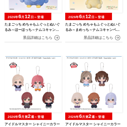
6
12
6
12
2026年
月
日～登場
2026年
月
日～登場
たまごっち めちゃもふぐっとぬいぐ
たまごっち めちゃもふぐっとぬいぐ
るみ～ほーほっち～ナムコキャンペ
るみ～まめっち～ナムコキャンペー
ーン
ン
6
2
6
2
2026年
月第
週～登場
2026年
月第
週～登場
アイドルマスター シャイニーカラー
アイドルマスター シャイニーカラー