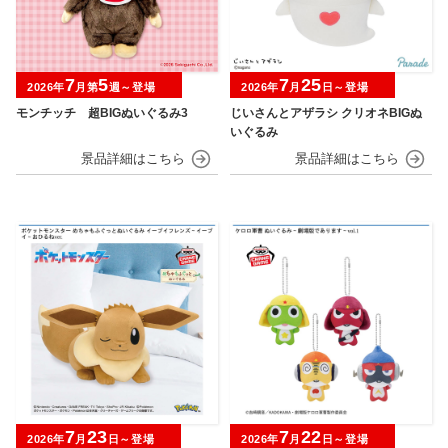
7
5
7
25
2026年
月第
週～登場
2026年
月
日～登場
モンチッチ 超BIGぬいぐるみ3
じいさんとアザラシ クリオネBIGぬ
いぐるみ
7
23
7
22
2026年
月
日～登場
2026年
月
日～登場