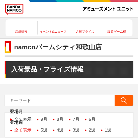
店舗情報
イベント&ニュース
入荷プライズ
設置ゲーム機
namcoパームシティ和歌山店
入荷景品・プライズ情報
登場月
全て表示
9月
8月
7月
6月
登場週
全て表示
5週
4週
3週
2週
1週