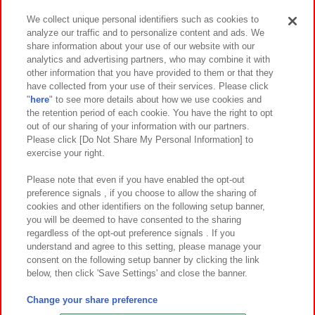
We collect unique personal identifiers such as cookies to
analyze our traffic and to personalize content and ads. We
イベント・キャンペーン
share information about your use of our website with our
analytics and advertising partners, who may combine it with
other information that you have provided to them or that they
have collected from your use of their services. Please click
"
here
" to see more details about how we use cookies and
関連会社
サステナビリティ
サイトポリシー
the retention period of each cookie. You have the right to opt
out of our sharing of your information with our partners.
プライバシーポリシー
ウェブアクセシビリティ方針と検証結果
Please click [Do Not Share My Personal Information] to
exercise your right.
お取引先さまとともに
食品のご提供について
カスタマーハラスメント対応方針
よくあるご質問・お問い合わせ
Please note that even if you have enabled the opt-out
preference signals , if you choose to allow the sharing of
cookies and other identifiers on the following setup banner,
you will be deemed to have consented to the sharing
regardless of the opt-out preference signals . If you
understand and agree to this setting, please manage your
consent on the following setup banner by clicking the link
below, then click 'Save Settings' and close the banner.
©Bandai Namco Amusement Inc.
©Bandai Namco Amusement Lab Inc.
Change your share preference
©Bandai Namco Experience Inc.