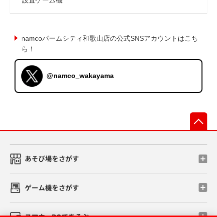
namcoパームシティ和歌山店の公式SNSアカウントはこち
ら！
@namco_wakayama
先
あそび場をさがす
ゲーム機をさがす
スマホ・PCであそぶ