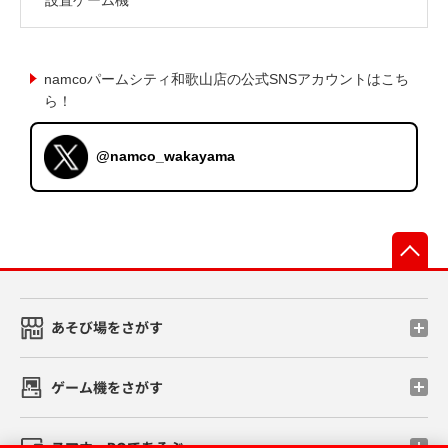
namcoパームシティ和歌山店の公式SNSアカウントはこち
ら！
@namco_wakayama
先
あそび場をさがす
ゲーム機をさがす
スマホ・PCであそぶ