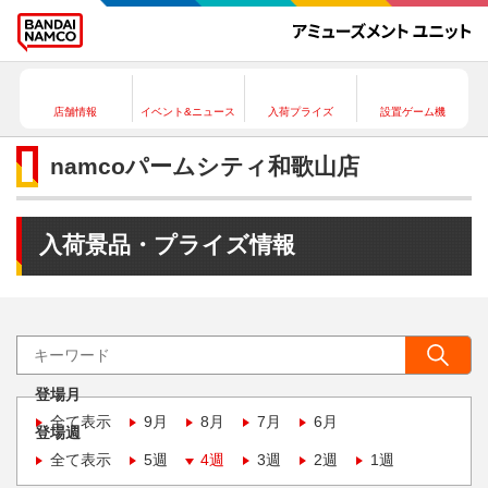
店舗情報
イベント&ニュース
入荷プライズ
設置ゲーム機
namcoパームシティ和歌山店
入荷景品・プライズ情報
登場月
全て表示
9月
8月
7月
6月
登場週
全て表示
5週
4週
3週
2週
1週