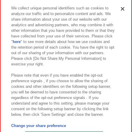
We collect unique personal identifiers such as cookies to
analyze our traffic and to personalize content and ads. We
イベント・キャンペーン
share information about your use of our website with our
analytics and advertising partners, who may combine it with
other information that you have provided to them or that they
have collected from your use of their services. Please click
"
here
" to see more details about how we use cookies and
関連会社
サステナビリティ
サイトポリシー
the retention period of each cookie. You have the right to opt
out of our sharing of your information with our partners.
プライバシーポリシー
ウェブアクセシビリティ方針と検証結果
Please click [Do Not Share My Personal Information] to
exercise your right.
お取引先さまとともに
食品のご提供について
カスタマーハラスメント対応方針
よくあるご質問・お問い合わせ
Please note that even if you have enabled the opt-out
preference signals , if you choose to allow the sharing of
cookies and other identifiers on the following setup banner,
you will be deemed to have consented to the sharing
regardless of the opt-out preference signals . If you
understand and agree to this setting, please manage your
consent on the following setup banner by clicking the link
below, then click 'Save Settings' and close the banner.
©Bandai Namco Amusement Inc.
©Bandai Namco Amusement Lab Inc.
Change your share preference
©Bandai Namco Experience Inc.