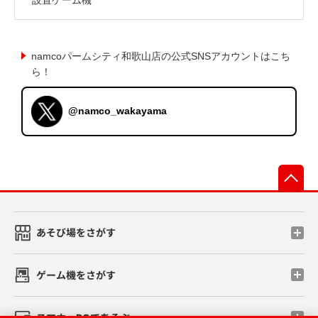
namcoパームシティ和歌山店の公式SNSアカウントはこち
ら！
@namco_wakayama
先
あそび場をさがす
ゲーム機をさがす
スマホ・PCであそぶ