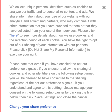
We collect unique personal identifiers such as cookies to
analyze our traffic and to personalize content and ads. We
イベント・キャンペーン
share information about your use of our website with our
analytics and advertising partners, who may combine it with
other information that you have provided to them or that they
have collected from your use of their services. Please click
"
here
" to see more details about how we use cookies and
関連会社
サステナビリティ
サイトポリシー
the retention period of each cookie. You have the right to opt
out of our sharing of your information with our partners.
プライバシーポリシー
ウェブアクセシビリティ方針と検証結果
Please click [Do Not Share My Personal Information] to
exercise your right.
お取引先さまとともに
食品のご提供について
カスタマーハラスメント対応方針
よくあるご質問・お問い合わせ
Please note that even if you have enabled the opt-out
preference signals , if you choose to allow the sharing of
cookies and other identifiers on the following setup banner,
you will be deemed to have consented to the sharing
regardless of the opt-out preference signals . If you
understand and agree to this setting, please manage your
consent on the following setup banner by clicking the link
below, then click 'Save Settings' and close the banner.
©Bandai Namco Amusement Inc.
©Bandai Namco Amusement Lab Inc.
Change your share preference
©Bandai Namco Experience Inc.