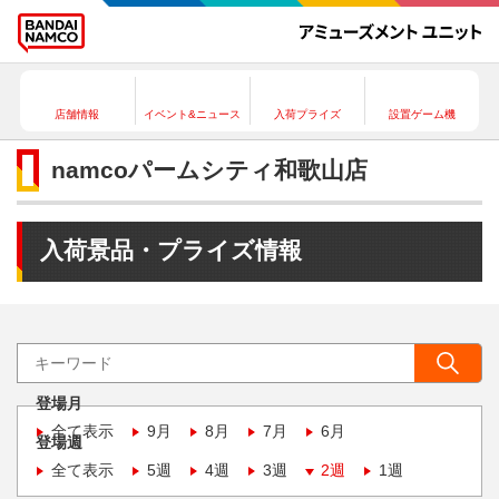
店舗情報
イベント&ニュース
入荷プライズ
設置ゲーム機
namcoパームシティ和歌山店
入荷景品・プライズ情報
登場月
全て表示
9月
8月
7月
6月
登場週
全て表示
5週
4週
3週
2週
1週