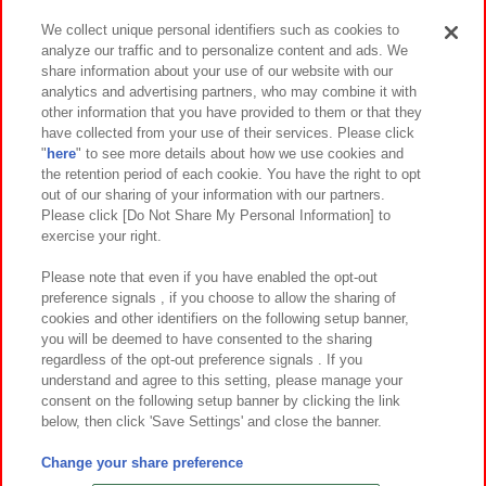
We collect unique personal identifiers such as cookies to
analyze our traffic and to personalize content and ads. We
イベント・キャンペーン
share information about your use of our website with our
analytics and advertising partners, who may combine it with
other information that you have provided to them or that they
have collected from your use of their services. Please click
"
here
" to see more details about how we use cookies and
関連会社
サステナビリティ
サイトポリシー
the retention period of each cookie. You have the right to opt
out of our sharing of your information with our partners.
プライバシーポリシー
ウェブアクセシビリティ方針と検証結果
Please click [Do Not Share My Personal Information] to
exercise your right.
お取引先さまとともに
食品のご提供について
カスタマーハラスメント対応方針
よくあるご質問・お問い合わせ
Please note that even if you have enabled the opt-out
preference signals , if you choose to allow the sharing of
cookies and other identifiers on the following setup banner,
you will be deemed to have consented to the sharing
regardless of the opt-out preference signals . If you
understand and agree to this setting, please manage your
consent on the following setup banner by clicking the link
below, then click 'Save Settings' and close the banner.
©Bandai Namco Amusement Inc.
©Bandai Namco Amusement Lab Inc.
Change your share preference
©Bandai Namco Experience Inc.