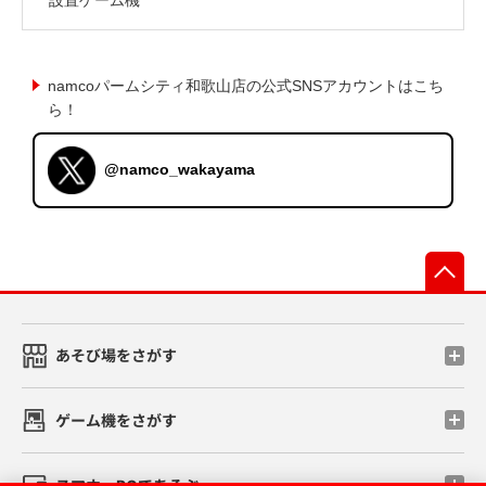
namcoパームシティ和歌山店の公式SNSアカウントはこち
ら！
@namco_wakayama
先
あそび場をさがす
ゲーム機をさがす
スマホ・PCであそぶ