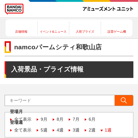
店舗情報
イベント&ニュース
入荷プライズ
設置ゲーム機
namcoパームシティ和歌山店
入荷景品・プライズ情報
登場月
全て表示
9月
8月
7月
6月
登場週
全て表示
5週
4週
3週
2週
1週