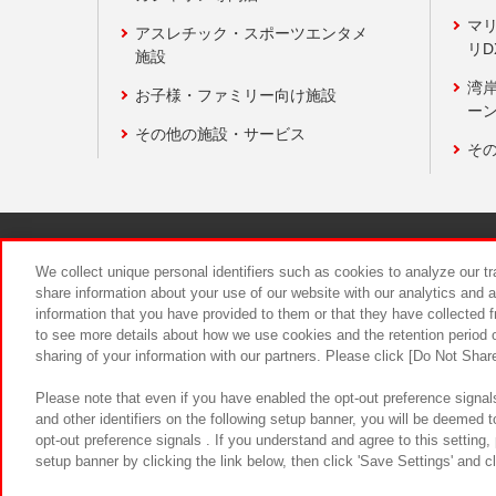
マ
アスレチック・スポーツエンタメ
リD
施設
湾
お子様・ファミリー向け施設
ーン
その他の施設・サービス
そ
関連会社
サステナビリティ
We collect unique personal identifiers such as cookies to analyze our t
share information about your use of our website with our analytics and 
information that you have provided to them or that they have collected f
食品のご提
to see more details about how we use cookies and the retention period o
sharing of your information with our partners. Please click [Do Not Shar
Please note that even if you have enabled the opt-out preference signals
and other identifiers on the following setup banner, you will be deemed 
opt-out preference signals . If you understand and agree to this setting
setup banner by clicking the link below, then click 'Save Settings' and c
©Bandai Namco Amusement Inc.
©Ba