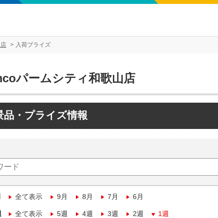
山店
入荷プライズ
mcoパームシティ和歌山店
景品・プライズ情報
月
全て表示
9月
8月
7月
6月
週
全て表示
5週
4週
3週
2週
1週