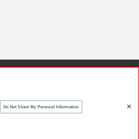
針と検証結果
お取引先さまとともに
お問い合わせ
Do Not Share My Personal Information
ASHIKI Co., Ltd. All Rights Reserved.