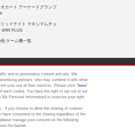
リオカート アーケードグランプ
X
岸ミッドナイト マキシマムチュ
 6RR PLUS
の他 ゲーム機一覧
サイトポリシー
プライバシーポリシー
ウェブアクセシビリティ方
raffic and to personalize content and ads. We
advertising partners, who may combine it with other
rom your use of their services. Please click "
here
"
供について
カスタマーハラスメント対応方針
よくあるご質問・
f each cookie. You have the right to opt out of our
e My Personal Information] to exercise your right.
 , if you choose to allow the sharing of cookies
to have consented to the sharing regardless of the
, please manage your consent on the following
lose the banner.
ndai Namco Amusement Lab Inc.
©Bandai Namco Experience Inc.
©HANAY