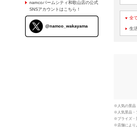
namcoパームシティ和歌山店の公式
SNSアカウントはこちら！
全
@namco_wakayama
生