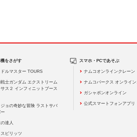
ム機をさがす
スマホ・PCであそぶ
ドルマスター TOURS
ナムコオンラインクレーン
動戦士ガンダム エクストリーム
ナムコパークス オンライ
ーサス２ インフィニットブース
ガシャポンオンライン
公式スマートフォンアプリ
ョジョの奇妙な冒険 ラストサバ
バー
鼓の達人
りスピリッツ