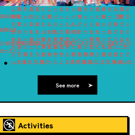
貸
時
援
最
の
テ
を
リ
ソ
チ
リ
プ
稿
チ
で
PARK"！
ー
得
が
店
し
間
キ
高
思
イ
ご
ー
ビ
ケ
ー
超
キ
ケ
思
体
タ
な
満
グ
2024.05.22
切
変
ャ
の1
い
ビ
購
パ
ュ
ッ
パ
得
ャ
ッ
い
験
ー
「団
喫
ラ
り
更
ン
日
出
テ
入
ス
ー
ト」
ス」
プ
ン
ト
出
シ
ズ
体
で
ン
お知らせ
大
の
ペ
を
を
ィ3
の
割」
で
販
WEB
ラ
ペ
を
を
ー
店
プ
き
ド
合
お
ー
過
つ
種
お
実
販
売
に
ン」
ー
販
残
ン
で
ラ
る
オ
7/18(木)神奈川初出店！VS PARK 横浜ワールドポーターズ店グランド
コ
知
ン
ご
く
類
客
施
売
中
て
販
ン
売
そ
を
遊
ン」
「チ
ー
オープン！
ン
ら
開
そ
ろ
登
様
中
中
☆
販
売
開
開
う
紹
ぼ
登
ケ
プ
～』
せ
催！
う！
う！
場！
へ
♪
♪
彡
売！
中！
催！
始！
♪
介！
う！
場！
得」！
ン！
See more
Activities