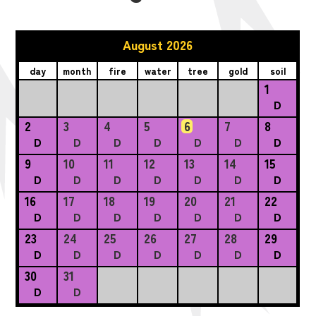
August 2026
day
month
fire
water
tree
gold
soil
1
D
2
3
4
5
6
7
8
D
D
D
D
D
D
D
9
10
11
12
13
14
15
D
D
D
D
D
D
D
16
17
18
19
20
21
22
D
D
D
D
D
D
D
23
24
25
26
27
28
29
D
D
D
D
D
D
D
30
31
D
D