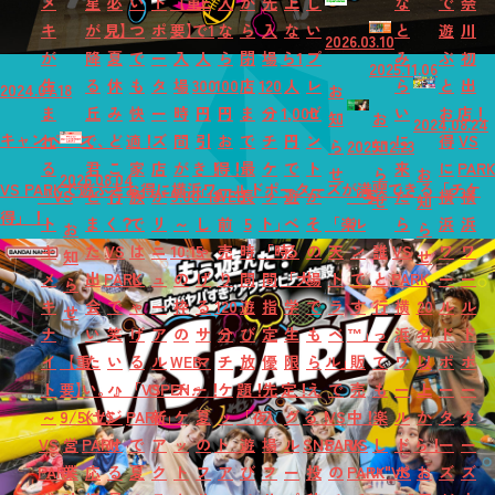
メ
星
必
い
ド
【重
上
入
か
先
上
し
な
で
奈
キ
が
見】
つ
ポ
要】
で1
な
ら
入
な
い
と
遊
川
2026.03.10
が
降
夏
で
ー
入
人
ら
閉
場
ら1
プ
み
ぶ
初
2025.11.06
生
る
休
も
タ
場
300
100
店
120
人
レ
ら
と
出
2024.07.18
お
ま
丘
み
快
ー
時
円
円
ま
分
1,000
ゼ
い
お
店！
知
お
2024.08.24
キャンペーン
れ
で、
ど
適！
ズ
間
引
お
で
チ
円
ン
に
得
VS
ら
2025.12.23
知
る
君
こ
家
店
が
き！
得！
最
ケ
で
ト
来
に
PAR
せ
ら
お
2026.08.04
VS PARKで遊ぶとお得に横浜ワールドポーターズが満喫できる「チケ
『VS
と
行
族
が
9:00
「は
WEB
長
ッ
遊
が
「写
た
横
横
せ
知
得」！
ト
ま
く？
で
リ
～
し
前
5
ト」
べ
そ
「楽
ル
ら
浜
浜
お
ら
キ
た
VS
は
ニ
10:15
ゃ
売
時
「時
る
の
天
ン
誰
VS
ワ
ワ
知
せ
メ
出
PARK
し
ュ
の
げ
り
間
間
「大
場
ト
で
と
PARK
ー
ー
ら
キ
会
で
ゃ
ー
枠
る
120
遊
指
学
で
ラ
す
行
横
20
ル
ル
せ
ナ
い
笑
げ
ア
の
サ
分
び
定
生
も
ベ
™」
っ
浜
名
ド
ド
イ
【重
た
い
る
ル
WEB
マ
チ
放
優
限
ら
ル」
販
て
ワ
以
ポ
ポ
ト
要】
い。』
ハ
「VS
OPEN♬
チ
ー！
ケ
題！
先
定！
え
で
売
も
ー
上
ー
ー
～
9/5(土)
×VS
ジ
PARK」
新
ケ
夏
ッ
「夜
入
グ
る！
VS
中！
楽
ル
か
タ
タ
VS
営
PARK
け
で
ア
ッ
の
ト
遊
場
ル
SNS
PARK
VS
し
ド
ら！
ー
ー
PARK
業
応
る
夏
ク
ト
フ
ア
び
フ
ー
投
の
PARK
い"VS
ポ
お
ズ
ズ