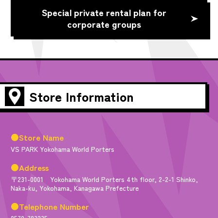
Special private rental plan for
corporate groups
Store Information
●Store Name
VS PARK Yokohama World Porters
●Address
〒231-0001 Yokohama World Porters 4th floor, 2-2-1 Shinko,
Naka-ku, Yokohama, Kanagawa Prefecture
●Telephone Number
0570-783235