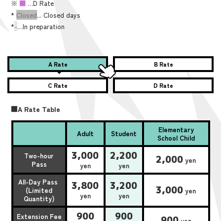
※
■
…D Rate
*
Closed
... Closed days
*
-
…In preparation
A Rate
B Rate
C Rate
D Rate
■A Rate Table
Elementary
Adult
Student
School Child
3,000
2,200
Two-hour
2,000
yen
Pass
yen
yen
All-Day Pass
3,800
3,200
3,000
(Limited
yen
yen
yen
Quantity)
900
900
Extension Fee
900
yen