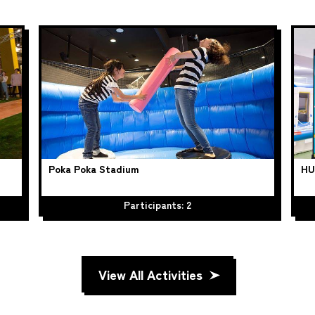
Poka Poka Stadium
HU
Participants: 2
View All Activities