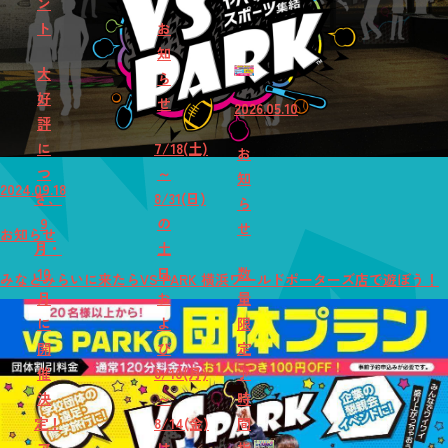
ン
ト
お
知
大
ら
好
せ
2026.05.10
評
に
7/18(土)
お
つ
～
知
2024.09.18
き、
8/31(日)
ら
9
の
せ
お知らせ
月・
土
10
日
数
みなとみらいに来たらVS PARK 横浜ワールドポーターズ店で遊ぼう！
月
お
量
に
よ
限
開
び
定
催
8/10(月)
♪
決
～
時
定！
8/14(金)
間