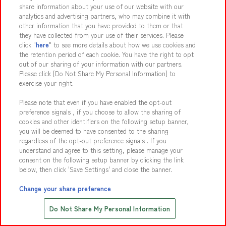
Join Our Team
share information about your use of our website with our
analytics and advertising partners, who may combine it with
Click here for details
other information that you have provided to them or that
they have collected from your use of their services. Please
click "
here
" to see more details about how we use cookies and
the retention period of each cookie. You have the right to opt
Media Inquiries
out of our sharing of your information with our partners.
Interview/filming info
Please click [Do Not Share My Personal Information] to
exercise your right.
Please note that even if you have enabled the opt-out
preference signals , if you choose to allow the sharing of
Partnership Inquiry
cookies and other identifiers on the following setup banner,
Facility production info
you will be deemed to have consented to the sharing
regardless of the opt-out preference signals . If you
understand and agree to this setting, please manage your
consent on the following setup banner by clicking the link
below, then click 'Save Settings' and close the banner.
Change your share preference
Save with Online Tickets
Do Not Share My Personal Information
先