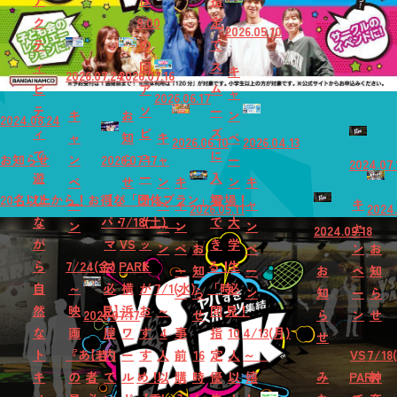
ア
は
指
ク
9:00
定
2026.05.10
テ
の
で
ィ
回
ス
キ
2026.07.24
2026.07.16
ビ
ア
ム
ャ
2026.06.17
テ
ソ
ー
キ
お
ン
2024.08.24
ィ
ビ
ズ
ャ
知
キ
ペ
2026.06.10
2026.04.13
で
ュ
に
お知らせ
ン
2026.07.17
ら
ャ
ー
2024.07.
遊
ー
入
ペ
せ
ン
キ
ン
キ
20名以上から！お得な「団体プラン」登場！
び
【パ
チ
場
ー
ペ
ャ
ャ
キ
2026.05.11
2024.
な
パ・
7/18(土)
ケ
で
大
ン
ー
ン
ン
ャ
2024.09.18
が
マ
VS
ッ
き
学
ン
ペ
お
ペ
ン
お
ら
7/24(金)
マ
PARK
ト
る！
生
ー
知
ー
お
ペ
知
自
～
必
横
が
7/1(水)
「時
必
ン
ら
ン
知
ー
ら
然
映
見】
浜
お
～
間
見！
2026.07.17
せ
ら
ン
せ
な
画
屋
ワ
す
4
事
指
10
4/13(月)
せ
ト
『あ
【若
内
ー
す
人
前
16
定
人
～
VS
7/18
キ
の
者
で
ル
め！
以
購
時
優
以
嬉
み
PARK
神