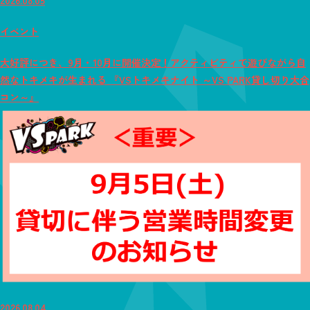
イベント
大好評につき、9月・10月に開催決定！アクティビティで遊びながら自
然なトキメキが生まれる 『VSトキメキナイト ～VS PARK貸し切り大合
コン～』
2026.08.04