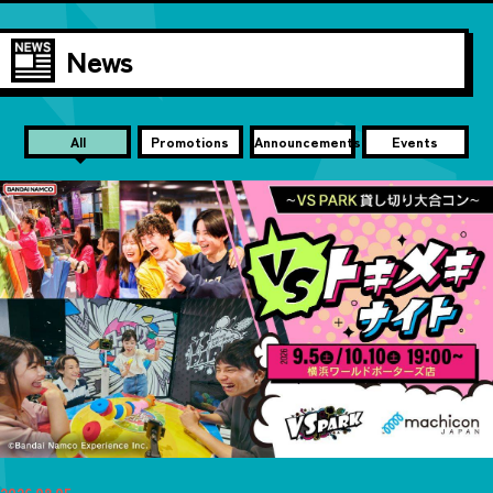
News
All
Promotions
Announcements
Events
2026.08.05