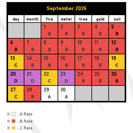
September 2026
day
month
fire
water
tree
gold
soil
1
2
3
4
5
B
B
B
B
B
6
7
8
9
10
11
12
B
B
B
B
B
B
B
13
14
15
16
17
18
19
C
B
B
B
B
B
C
20
21
22
23
24
25
26
D
D
C
D
B
B
B
27
28
29
30
C
B
A
A
※
■
…A Rate
※
■
…B Rate
※
■
…C Rate