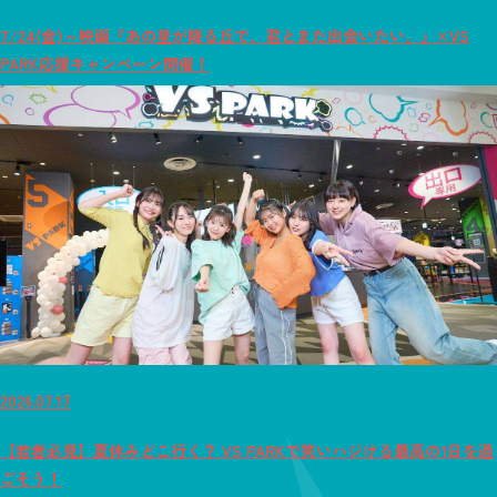
7/24(金)～映画『あの星が降る丘で、君とまた出会いたい。』×VS
PARK応援キャンペーン開催！
2026.07.17
【若者必見】夏休みどこ行く？ VS PARKで笑いハジける最高の1日を過
ごそう！