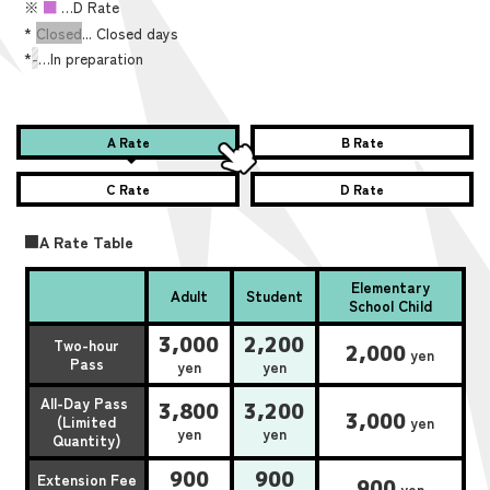
※
■
…D Rate
*
Closed
... Closed days
*
-
…In preparation
A Rate
B Rate
C Rate
D Rate
■A Rate Table
Elementary
Adult
Student
School Child
3,000
2,200
Two-hour
2,000
yen
Pass
yen
yen
All-Day Pass
3,800
3,200
3,000
(Limited
yen
yen
yen
Quantity)
900
900
Extension Fee
900
yen