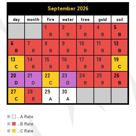
September 2026
day
month
fire
water
tree
gold
soil
1
2
3
4
5
B
B
B
B
B
6
7
8
9
10
11
12
B
B
B
B
B
B
B
13
14
15
16
17
18
19
C
B
B
B
B
B
C
20
21
22
23
24
25
26
D
D
C
D
B
B
B
27
28
29
30
C
B
A
A
※
■
…A Rate
※
■
…B Rate
※
■
…C Rate