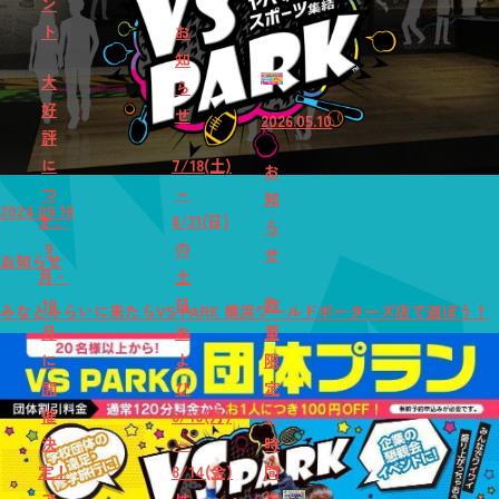
ン
ト
お
知
大
ら
好
せ
2026.05.10
評
に
7/18(土)
お
つ
～
知
2024.09.18
き、
8/31(日)
ら
9
の
せ
お知らせ
月・
土
10
日
数
みなとみらいに来たらVS PARK 横浜ワールドポーターズ店で遊ぼう！
月
お
量
に
よ
限
開
び
定
催
8/10(月)
♪
決
～
時
定！
8/14(金)
間