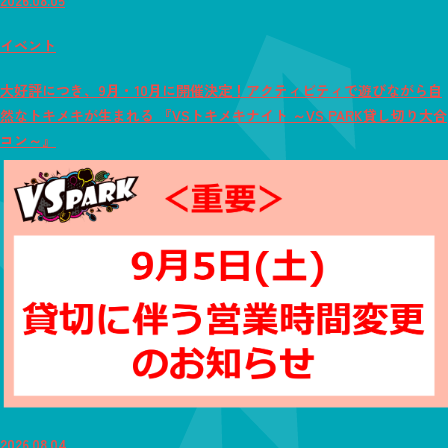
イベント
大好評につき、9月・10月に開催決定！アクティビティで遊びながら自
然なトキメキが生まれる 『VSトキメキナイト ～VS PARK貸し切り大合
コン～』
2026.08.04