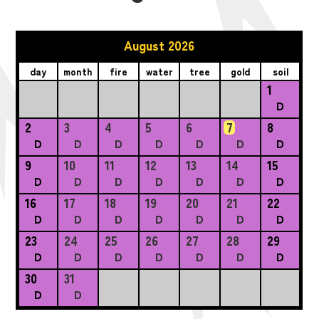
August 2026
day
month
fire
water
tree
gold
soil
1
D
2
3
4
5
6
7
8
D
D
D
D
D
D
D
9
10
11
12
13
14
15
D
D
D
D
D
D
D
16
17
18
19
20
21
22
D
D
D
D
D
D
D
23
24
25
26
27
28
29
D
D
D
D
D
D
D
30
31
D
D