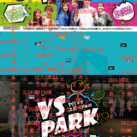
ア
は
指
ク
9:00
定
2026.05.10
テ
の
で
ィ
回
ス
キ
2026.07.24
2026.07.16
ビ
ア
ム
ャ
2026.06.17
テ
ソ
ー
キ
お
ン
2024.08.24
ィ
ビ
ズ
ャ
知
キ
ペ
2026.06.10
2026.04.13
で
ュ
に
お知らせ
ン
2026.07.17
ら
ャ
ー
2024.07.
遊
ー
入
ペ
せ
ン
キ
ン
キ
20名以上から！お得な「団体プラン」登場！
び
【パ
チ
場
ー
ペ
ャ
ャ
キ
2026.05.11
2024.
な
パ・
7/18(土)
ケ
で
大
ン
ー
ン
ン
ャ
2024.09.18
が
マ
VS
ッ
き
学
ン
ペ
お
ペ
ン
お
ら
7/24(金)
マ
PARK
ト
る！
生
ー
知
ー
お
ペ
知
自
～
必
横
が
7/1(水)
「時
必
ン
ら
ン
知
ー
ら
然
映
見】
浜
お
～
間
見！
2026.07.17
せ
ら
ン
せ
な
画
屋
ワ
す
4
事
指
10
4/13(月)
せ
ト
『あ
【若
内
ー
す
人
前
16
定
人
～
VS
7/18
キ
の
者
で
ル
め！
以
購
時
優
以
嬉
み
PARK
神