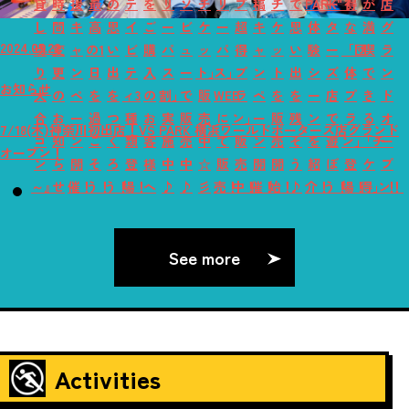
貸
時
援
最
の
テ
を
リ
ソ
チ
リ
プ
稿
チ
で
PARK"！
ー
得
が
店
し
間
キ
高
思
イ
ご
ー
ビ
ケ
ー
超
キ
ケ
思
体
タ
な
満
グ
2024.05.22
切
変
ャ
の1
い
ビ
購
パ
ュ
ッ
パ
得
ャ
ッ
い
験
ー
「団
喫
ラ
り
更
ン
日
出
テ
入
ス
ー
ト」
ス」
プ
ン
ト
出
シ
ズ
体
で
ン
お知らせ
大
の
ペ
を
を
ィ3
の
割」
で
販
WEB
ラ
ペ
を
を
ー
店
プ
き
ド
合
お
ー
過
つ
種
お
実
販
売
に
ン」
ー
販
残
ン
で
ラ
る
オ
7/18(木)神奈川初出店！VS PARK 横浜ワールドポーターズ店グランド
コ
知
ン
ご
く
類
客
施
売
中
て
販
ン
売
そ
を
遊
ン」
「チ
ー
オープン！
ン
ら
開
そ
ろ
登
様
中
中
☆
販
売
開
開
う
紹
ぼ
登
ケ
プ
～』
せ
催！
う！
う！
場！
へ
♪
♪
彡
売！
中！
催！
始！
♪
介！
う！
場！
得」！
ン！
See more
Activities