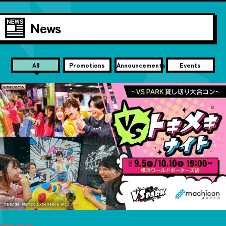
News
All
Promotions
Announcements
Events
2026.08.05