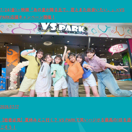
7/24(金)～映画『あの星が降る丘で、君とまた出会いたい。』×VS
PARK応援キャンペーン開催！
2026.07.17
【若者必見】夏休みどこ行く？ VS PARKで笑いハジける最高の1日を過
ごそう！