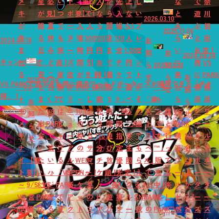
メ
星
必
い
ド
【重
上
入
か
先
上
し
な
で
奈
キ
が
見】
つ
ポ
要】
で1
な
ら
入
な
い
と
遊
川
2026.03.10
が
降
夏
で
ー
入
人
ら
閉
場
ら1
プ
み
ぶ
初
2025.11.06
生
る
休
も
タ
場
300
100
店
120
人
レ
ら
と
出
2024.07.18
お
ま
丘
み
快
ー
時
円
円
ま
分
1,000
ゼ
い
お
店！
知
お
2024.08.24
キャンペーン
れ
で、
ど
適！
ズ
間
引
お
で
チ
円
ン
に
得
VS
ら
2025.12.23
知
る
君
こ
家
店
が
き！
得！
最
ケ
で
ト
来
に
PAR
せ
ら
お
2026.08.04
VS PARKで遊ぶとお得に横浜ワールドポーターズが満喫できる「チケ
『VS
と
行
族
が
9:00
「は
WEB
長
ッ
遊
が
「写
た
横
横
せ
知
得」！
ト
ま
く？
で
リ
～
し
前
5
ト」
べ
そ
「楽
ル
ら
浜
浜
お
ら
キ
た
VS
は
ニ
10:15
ゃ
売
時
「時
る
の
天
ン
誰
VS
ワ
ワ
知
せ
メ
出
PARK
し
ュ
の
げ
り
間
間
「大
場
ト
で
と
PARK
ー
ー
ら
キ
会
で
ゃ
ー
枠
る
120
遊
指
学
で
ラ
す
行
横
20
ル
ル
せ
ナ
い
笑
げ
ア
の
サ
分
び
定
生
も
ベ
™」
っ
浜
名
ド
ド
イ
【重
た
い
る
ル
WEB
マ
チ
放
優
限
ら
ル」
販
て
ワ
以
ポ
ポ
ト
要】
い。』
ハ
「VS
OPEN♬
チ
ー！
ケ
題！
先
定！
え
で
売
も
ー
上
ー
ー
～
9/5(土)
×VS
ジ
PARK」
新
ケ
夏
ッ
「夜
入
グ
る！
VS
中！
楽
ル
か
タ
タ
VS
営
PARK
け
で
ア
ッ
の
ト
遊
場
ル
SNS
PARK
VS
し
ド
ら！
ー
ー
PARK
業
応
る
夏
ク
ト
フ
ア
び
フ
ー
投
の
PARK
い"VS
ポ
お
ズ
ズ