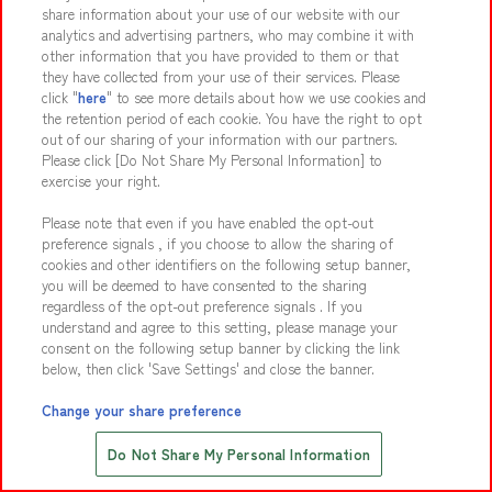
Join Our Team
share information about your use of our website with our
analytics and advertising partners, who may combine it with
Click here for details
other information that you have provided to them or that
they have collected from your use of their services. Please
click "
here
" to see more details about how we use cookies and
the retention period of each cookie. You have the right to opt
Media Inquiries
out of our sharing of your information with our partners.
Interview/filming info
Please click [Do Not Share My Personal Information] to
exercise your right.
Please note that even if you have enabled the opt-out
preference signals , if you choose to allow the sharing of
Partnership Inquiry
cookies and other identifiers on the following setup banner,
Facility production info
you will be deemed to have consented to the sharing
regardless of the opt-out preference signals . If you
understand and agree to this setting, please manage your
consent on the following setup banner by clicking the link
below, then click 'Save Settings' and close the banner.
Change your share preference
Save with Online Tickets
Do Not Share My Personal Information
先