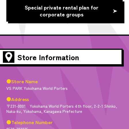
Special private rental plan for
corporate groups
Store Information
●Store Name
VS PARK Yokohama World Porters
●Address
〒231-0001 Yokohama World Porters 4th floor, 2-2-1 Shinko,
Naka-ku, Yokohama, Kanagawa Prefecture
●Telephone Number
0570-783235