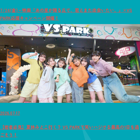
7/24(金)～映画『あの星が降る丘で、君とまた出会いたい。』×VS
PARK応援キャンペーン開催！
2026.07.17
【若者必見】夏休みどこ行く？ VS PARKで笑いハジける最高の1日を過
ごそう！