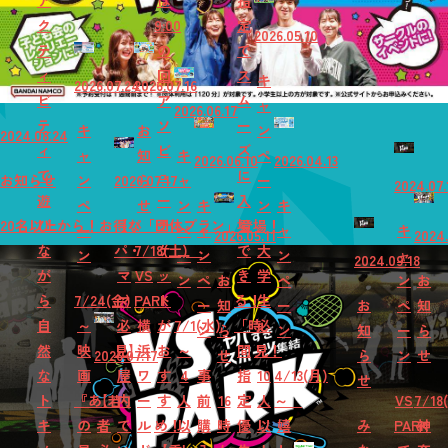
ア
は
指
ク
9:00
定
2026.05.10
テ
の
で
ィ
回
ス
キ
2026.07.24
2026.07.16
ビ
ア
ム
ャ
2026.06.17
テ
ソ
ー
キ
お
ン
2024.08.24
ィ
ビ
ズ
ャ
知
キ
ペ
2026.06.10
2026.04.13
で
ュ
に
お知らせ
ン
2026.07.17
ら
ャ
ー
2024.07.
遊
ー
入
ペ
せ
ン
キ
ン
キ
20名以上から！お得な「団体プラン」登場！
び
【パ
チ
場
ー
ペ
ャ
ャ
キ
2026.05.11
2024.
な
パ・
7/18(土)
ケ
で
大
ン
ー
ン
ン
ャ
2024.09.18
が
マ
VS
ッ
き
学
ン
ペ
お
ペ
ン
お
ら
7/24(金)
マ
PARK
ト
る！
生
ー
知
ー
お
ペ
知
自
～
必
横
が
7/1(水)
「時
必
ン
ら
ン
知
ー
ら
然
映
見】
浜
お
～
間
見！
2026.07.17
せ
ら
ン
せ
な
画
屋
ワ
す
4
事
指
10
4/13(月)
せ
ト
『あ
【若
内
ー
す
人
前
16
定
人
～
VS
7/18
キ
の
者
で
ル
め！
以
購
時
優
以
嬉
み
PARK
神