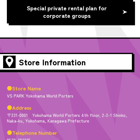
Special private rental plan for
corporate groups
Store Information
●Store Name
VS PARK Yokohama World Porters
●Address
〒231-0001 Yokohama World Porters 4th floor, 2-2-1 Shinko,
Naka-ku, Yokohama, Kanagawa Prefecture
●Telephone Number
0570-783235