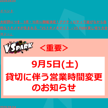
イベント
大好評につき、9月・10月に開催決定！アクティビティで遊びながら自
然なトキメキが生まれる 『VSトキメキナイト ～VS PARK貸し切り大合
コン～』
2026.08.04