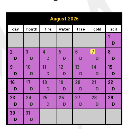
August 2026
day
month
fire
water
tree
gold
soil
1
D
2
3
4
5
6
7
8
D
D
D
D
D
D
D
9
10
11
12
13
14
15
D
D
D
D
D
D
D
16
17
18
19
20
21
22
D
D
D
D
D
D
D
23
24
25
26
27
28
29
D
D
D
D
D
D
D
30
31
D
D