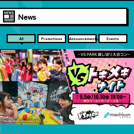
News
All
Promotions
Announcements
Events
2026.08.05