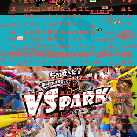
メ
星
必
い
ド
【重
上
入
か
先
上
し
な
で
奈
キ
が
見】
つ
ポ
要】
で1
な
ら
入
な
い
と
遊
川
2026.03.10
が
降
夏
で
ー
入
人
ら
閉
場
ら1
プ
み
ぶ
初
2025.11.06
生
る
休
も
タ
場
300
100
店
120
人
レ
ら
と
出
2024.07.18
お
ま
丘
み
快
ー
時
円
円
ま
分
1,000
ゼ
い
お
店！
知
お
2024.08.24
キャンペーン
れ
で、
ど
適！
ズ
間
引
お
で
チ
円
ン
に
得
VS
ら
2025.12.23
知
る
君
こ
家
店
が
き！
得！
最
ケ
で
ト
来
に
PAR
せ
ら
お
2026.08.04
VS PARKで遊ぶとお得に横浜ワールドポーターズが満喫できる「チケ
『VS
と
行
族
が
9:00
「は
WEB
長
ッ
遊
が
「写
た
横
横
せ
知
得」！
ト
ま
く？
で
リ
～
し
前
5
ト」
べ
そ
「楽
ル
ら
浜
浜
お
ら
キ
た
VS
は
ニ
10:15
ゃ
売
時
「時
る
の
天
ン
誰
VS
ワ
ワ
知
せ
メ
出
PARK
し
ュ
の
げ
り
間
間
「大
場
ト
で
と
PARK
ー
ー
ら
キ
会
で
ゃ
ー
枠
る
120
遊
指
学
で
ラ
す
行
横
20
ル
ル
せ
ナ
い
笑
げ
ア
の
サ
分
び
定
生
も
ベ
™」
っ
浜
名
ド
ド
イ
【重
た
い
る
ル
WEB
マ
チ
放
優
限
ら
ル」
販
て
ワ
以
ポ
ポ
ト
要】
い。』
ハ
「VS
OPEN♬
チ
ー！
ケ
題！
先
定！
え
で
売
も
ー
上
ー
ー
～
9/5(土)
×VS
ジ
PARK」
新
ケ
夏
ッ
「夜
入
グ
る！
VS
中！
楽
ル
か
タ
タ
VS
営
PARK
け
で
ア
ッ
の
ト
遊
場
ル
SNS
PARK
VS
し
ド
ら！
ー
ー
PARK
業
応
る
夏
ク
ト
フ
ア
び
フ
ー
投
の
PARK
い"VS
ポ
お
ズ
ズ