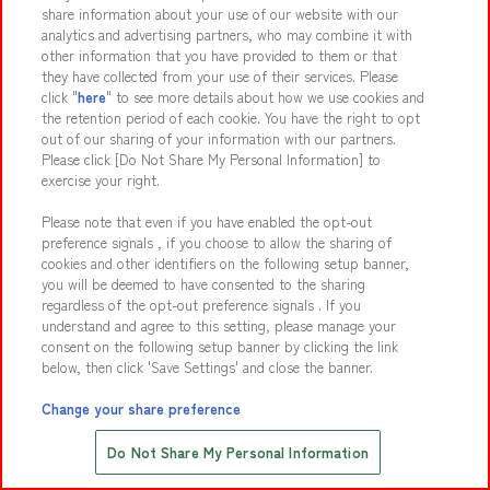
Join Our Team
share information about your use of our website with our
analytics and advertising partners, who may combine it with
Click here for details
other information that you have provided to them or that
they have collected from your use of their services. Please
click "
here
" to see more details about how we use cookies and
the retention period of each cookie. You have the right to opt
Media Inquiries
out of our sharing of your information with our partners.
Interview/filming info
Please click [Do Not Share My Personal Information] to
exercise your right.
Please note that even if you have enabled the opt-out
preference signals , if you choose to allow the sharing of
Partnership Inquiry
cookies and other identifiers on the following setup banner,
Facility production info
you will be deemed to have consented to the sharing
regardless of the opt-out preference signals . If you
understand and agree to this setting, please manage your
consent on the following setup banner by clicking the link
below, then click 'Save Settings' and close the banner.
Change your share preference
Save with Online Tickets
Do Not Share My Personal Information
先