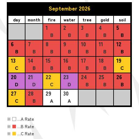
September 2026
day
month
fire
water
tree
gold
soil
1
2
3
4
5
B
B
B
B
B
6
7
8
9
10
11
12
B
B
B
B
B
B
B
13
14
15
16
17
18
19
C
B
B
B
B
B
C
20
21
22
23
24
25
26
D
D
C
D
B
B
B
27
28
29
30
C
B
A
A
※
■
…A Rate
※
■
…B Rate
※
■
…C Rate