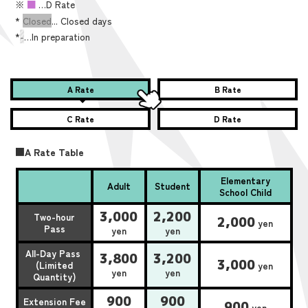
※
■
…D Rate
*
Closed
... Closed days
*
-
…In preparation
A Rate
B Rate
C Rate
D Rate
■A Rate Table
Elementary
Adult
Student
School Child
3,000
2,200
Two-hour
2,000
yen
Pass
yen
yen
All-Day Pass
3,800
3,200
3,000
(Limited
yen
yen
yen
Quantity)
900
900
Extension Fee
900
yen