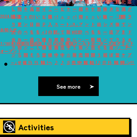
貸
時
援
最
の
テ
を
リ
ソ
チ
リ
プ
稿
チ
で
PARK"！
ー
得
が
店
し
間
キ
高
思
イ
ご
ー
ビ
ケ
ー
超
キ
ケ
思
体
タ
な
満
グ
2024.05.22
切
変
ャ
の1
い
ビ
購
パ
ュ
ッ
パ
得
ャ
ッ
い
験
ー
「団
喫
ラ
り
更
ン
日
出
テ
入
ス
ー
ト」
ス」
プ
ン
ト
出
シ
ズ
体
で
ン
お知らせ
大
の
ペ
を
を
ィ3
の
割」
で
販
WEB
ラ
ペ
を
を
ー
店
プ
き
ド
合
お
ー
過
つ
種
お
実
販
売
に
ン」
ー
販
残
ン
で
ラ
る
オ
7/18(木)神奈川初出店！VS PARK 横浜ワールドポーターズ店グランド
コ
知
ン
ご
く
類
客
施
売
中
て
販
ン
売
そ
を
遊
ン」
「チ
ー
オープン！
ン
ら
開
そ
ろ
登
様
中
中
☆
販
売
開
開
う
紹
ぼ
登
ケ
プ
～』
せ
催！
う！
う！
場！
へ
♪
♪
彡
売！
中！
催！
始！
♪
介！
う！
場！
得」！
ン！
See more
Activities