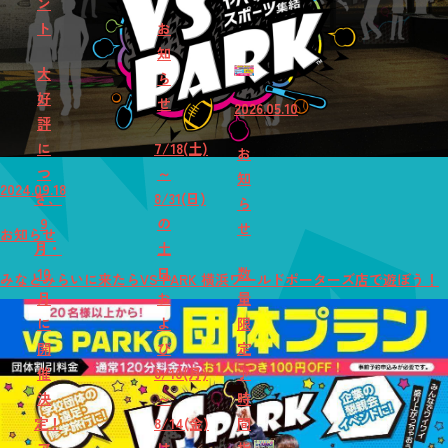
ン
ト
お
知
大
ら
好
せ
2026.05.10
評
に
7/18(土)
お
つ
～
知
2024.09.18
き、
8/31(日)
ら
9
の
せ
お知らせ
月・
土
10
日
数
みなとみらいに来たらVS PARK 横浜ワールドポーターズ店で遊ぼう！
月
お
量
に
よ
限
開
び
定
催
8/10(月)
♪
決
～
時
定！
8/14(金)
間