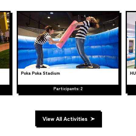
Poka Poka Stadium
HU
Participants: 2
View All Activities