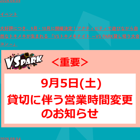
イベント
大好評につき、9月・10月に開催決定！アクティビティで遊びながら自
然なトキメキが生まれる 『VSトキメキナイト ～VS PARK貸し切り大合
コン～』
2026.08.04