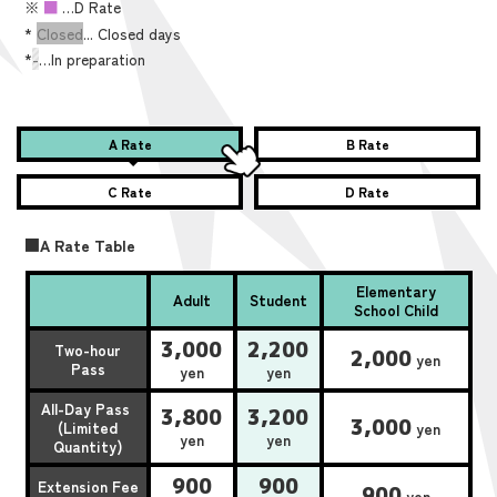
※
■
…D Rate
*
Closed
... Closed days
*
-
…In preparation
A Rate
B Rate
C Rate
D Rate
■A Rate Table
Elementary
Adult
Student
School Child
3,000
2,200
Two-hour
2,000
yen
Pass
yen
yen
All-Day Pass
3,800
3,200
3,000
(Limited
yen
yen
yen
Quantity)
900
900
Extension Fee
900
yen