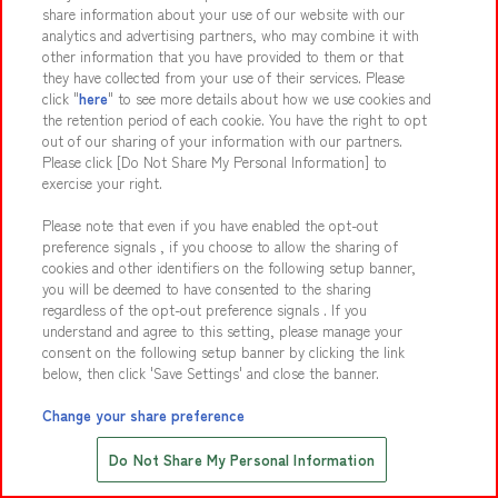
Join Our Team
share information about your use of our website with our
analytics and advertising partners, who may combine it with
Click here for details
other information that you have provided to them or that
they have collected from your use of their services. Please
click "
here
" to see more details about how we use cookies and
the retention period of each cookie. You have the right to opt
Media Inquiries
out of our sharing of your information with our partners.
Interview/filming info
Please click [Do Not Share My Personal Information] to
exercise your right.
Please note that even if you have enabled the opt-out
preference signals , if you choose to allow the sharing of
Partnership Inquiry
cookies and other identifiers on the following setup banner,
Facility production info
you will be deemed to have consented to the sharing
regardless of the opt-out preference signals . If you
understand and agree to this setting, please manage your
consent on the following setup banner by clicking the link
below, then click 'Save Settings' and close the banner.
Change your share preference
Save with Online Tickets
Do Not Share My Personal Information
先