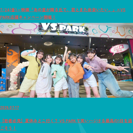
7/24(金)～映画『あの星が降る丘で、君とまた出会いたい。』×VS
PARK応援キャンペーン開催！
2026.07.17
【若者必見】夏休みどこ行く？ VS PARKで笑いハジける最高の1日を過
ごそう！