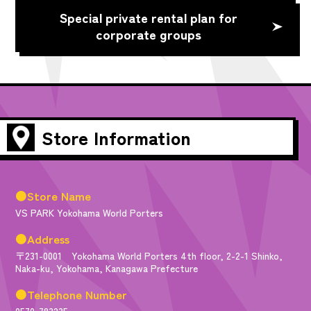
Special private rental plan for
corporate groups
Store Information
●Store Name
VS PARK Yokohama World Porters
●Address
〒231-0001 Yokohama World Porters 4th floor, 2-2-1 Shinko,
Naka-ku, Yokohama, Kanagawa Prefecture
●Telephone Number
0570-783235