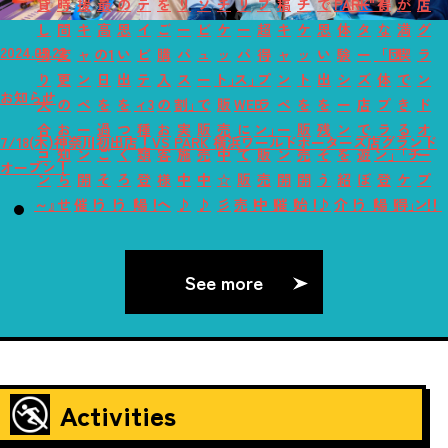
貸
時
援
最
の
テ
を
リ
ソ
チ
リ
プ
稿
チ
で
PARK"！
ー
得
が
店
し
間
キ
高
思
イ
ご
ー
ビ
ケ
ー
超
キ
ケ
思
体
タ
な
満
グ
2024.05.22
切
変
ャ
の1
い
ビ
購
パ
ュ
ッ
パ
得
ャ
ッ
い
験
ー
「団
喫
ラ
り
更
ン
日
出
テ
入
ス
ー
ト」
ス」
プ
ン
ト
出
シ
ズ
体
で
ン
お知らせ
大
の
ペ
を
を
ィ3
の
割」
で
販
WEB
ラ
ペ
を
を
ー
店
プ
き
ド
合
お
ー
過
つ
種
お
実
販
売
に
ン」
ー
販
残
ン
で
ラ
る
オ
7/18(木)神奈川初出店！VS PARK 横浜ワールドポーターズ店グランド
コ
知
ン
ご
く
類
客
施
売
中
て
販
ン
売
そ
を
遊
ン」
「チ
ー
オープン！
ン
ら
開
そ
ろ
登
様
中
中
☆
販
売
開
開
う
紹
ぼ
登
ケ
プ
～』
せ
催！
う！
う！
場！
へ
♪
♪
彡
売！
中！
催！
始！
♪
介！
う！
場！
得」！
ン！
See more
Activities