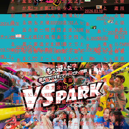
メ
星
必
い
ド
【重
上
入
か
先
上
し
な
で
奈
キ
が
見】
つ
ポ
要】
で1
な
ら
入
な
い
と
遊
川
2026.03.10
が
降
夏
で
ー
入
人
ら
閉
場
ら1
プ
み
ぶ
初
2025.11.06
生
る
休
も
タ
場
300
100
店
120
人
レ
ら
と
出
2024.07.18
お
ま
丘
み
快
ー
時
円
円
ま
分
1,000
ゼ
い
お
店！
知
お
2024.08.24
キャンペーン
れ
で、
ど
適！
ズ
間
引
お
で
チ
円
ン
に
得
VS
ら
2025.12.23
知
る
君
こ
家
店
が
き！
得！
最
ケ
で
ト
来
に
PAR
せ
ら
お
2026.08.04
VS PARKで遊ぶとお得に横浜ワールドポーターズが満喫できる「チケ
『VS
と
行
族
が
9:00
「は
WEB
長
ッ
遊
が
「写
た
横
横
せ
知
得」！
ト
ま
く？
で
リ
～
し
前
5
ト」
べ
そ
「楽
ル
ら
浜
浜
お
ら
キ
た
VS
は
ニ
10:15
ゃ
売
時
「時
る
の
天
ン
誰
VS
ワ
ワ
知
せ
メ
出
PARK
し
ュ
の
げ
り
間
間
「大
場
ト
で
と
PARK
ー
ー
ら
キ
会
で
ゃ
ー
枠
る
120
遊
指
学
で
ラ
す
行
横
20
ル
ル
せ
ナ
い
笑
げ
ア
の
サ
分
び
定
生
も
ベ
™」
っ
浜
名
ド
ド
イ
【重
た
い
る
ル
WEB
マ
チ
放
優
限
ら
ル」
販
て
ワ
以
ポ
ポ
ト
要】
い。』
ハ
「VS
OPEN♬
チ
ー！
ケ
題！
先
定！
え
で
売
も
ー
上
ー
ー
～
9/5(土)
×VS
ジ
PARK」
新
ケ
夏
ッ
「夜
入
グ
る！
VS
中！
楽
ル
か
タ
タ
VS
営
PARK
け
で
ア
ッ
の
ト
遊
場
ル
SNS
PARK
VS
し
ド
ら！
ー
ー
PARK
業
応
る
夏
ク
ト
フ
ア
び
フ
ー
投
の
PARK
い"VS
ポ
お
ズ
ズ