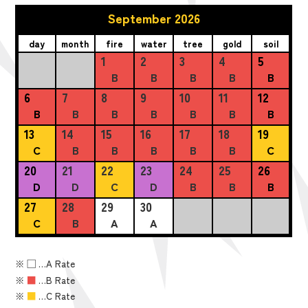
September 2026
day
month
fire
water
tree
gold
soil
1
2
3
4
5
B
B
B
B
B
6
7
8
9
10
11
12
B
B
B
B
B
B
B
13
14
15
16
17
18
19
C
B
B
B
B
B
C
20
21
22
23
24
25
26
D
D
C
D
B
B
B
27
28
29
30
C
B
A
A
※
■
…A Rate
※
■
…B Rate
※
■
…C Rate