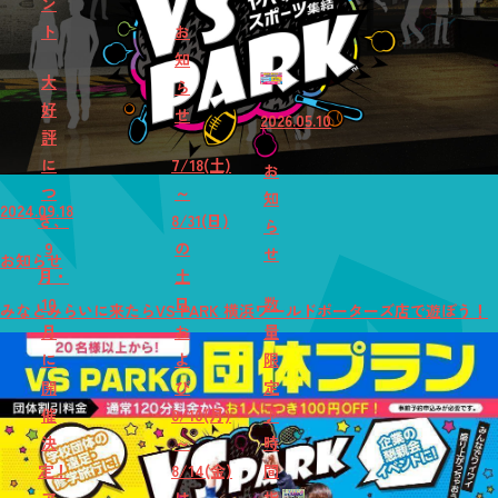
ン
ト
お
知
大
ら
好
せ
2026.05.10
評
に
7/18(土)
お
つ
～
知
2024.09.18
き、
8/31(日)
ら
9
の
せ
お知らせ
月・
土
10
日
数
みなとみらいに来たらVS PARK 横浜ワールドポーターズ店で遊ぼう！
月
お
量
に
よ
限
開
び
定
催
8/10(月)
♪
決
～
時
定！
8/14(金)
間