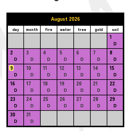
August 2026
day
month
fire
water
tree
gold
soil
1
D
2
3
4
5
6
7
8
D
D
D
D
D
D
D
9
10
11
12
13
14
15
D
D
D
D
D
D
D
16
17
18
19
20
21
22
D
D
D
D
D
D
D
23
24
25
26
27
28
29
D
D
D
D
D
D
D
30
31
D
D