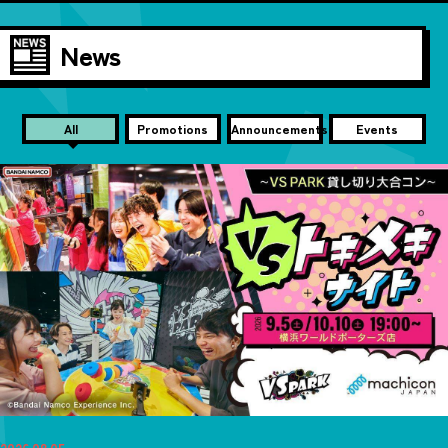
News
All
Promotions
Announcements
Events
2026.08.05