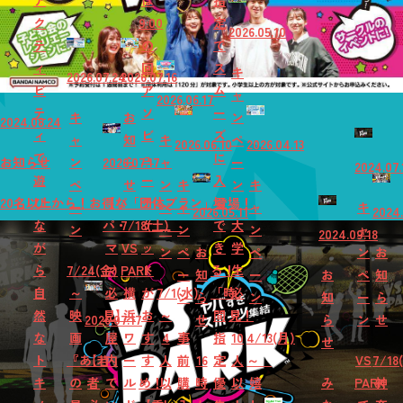
ア
は
指
ク
9:00
定
2026.05.10
テ
の
で
ィ
回
ス
キ
2026.07.24
2026.07.16
ビ
ア
ム
ャ
2026.06.17
テ
ソ
ー
キ
お
ン
2024.08.24
ィ
ビ
ズ
ャ
知
キ
ペ
2026.06.10
2026.04.13
で
ュ
に
お知らせ
ン
2026.07.17
ら
ャ
ー
2024.07.
遊
ー
入
ペ
せ
ン
キ
ン
キ
20名以上から！お得な「団体プラン」登場！
び
【パ
チ
場
ー
ペ
ャ
ャ
キ
2026.05.11
2024.
な
パ・
7/18(土)
ケ
で
大
ン
ー
ン
ン
ャ
2024.09.18
が
マ
VS
ッ
き
学
ン
ペ
お
ペ
ン
お
ら
7/24(金)
マ
PARK
ト
る！
生
ー
知
ー
お
ペ
知
自
～
必
横
が
7/1(水)
「時
必
ン
ら
ン
知
ー
ら
然
映
見】
浜
お
～
間
見！
2026.07.17
せ
ら
ン
せ
な
画
屋
ワ
す
4
事
指
10
4/13(月)
せ
ト
『あ
【若
内
ー
す
人
前
16
定
人
～
VS
7/18
キ
の
者
で
ル
め！
以
購
時
優
以
嬉
み
PARK
神